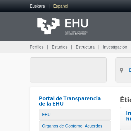
Saltar al contenido principal
Euskara
Español
Perfiles
Estudios
Estructura
Investigación
Portal de Transparencia
Éti
de la EHU
I
EHU
h
Organos de Gobierno. Acuerdos