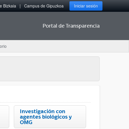
 Bizkaia
Campus de Gipuzkoa
Iniciar sesión
Portal de Transparencia
orio
Investigación con
agentes biológicos y
OMG