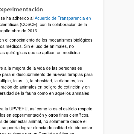
 experimentación
se ha adherido al
Acuerdo de Transparencia en
ientíficas (COSCE), con la colaboración de la
 septiembre de 2016.
en el conocimiento de los mecanismos biológicos
tos médicos. Sin el uso de animales, no
cas quirúrgicas que se aplican en medicina
ye a la mejora de la vida de las personas es
o para el descubrimiento de nuevas terapias para
tiple, Ictus…), la obesidad, la diabetes, los
ración de animales en peligro de extinción y en
iversidad de la fauna como en aquellos animales
a la UPV/EHU, así como lo es el estricto respeto
os en experimentación y otros fines científicos,
es de bienestar animal, no solamente desde el
se podría lograr ciencia de calidad sin bienestar
 es revisada por un Comité de ética en