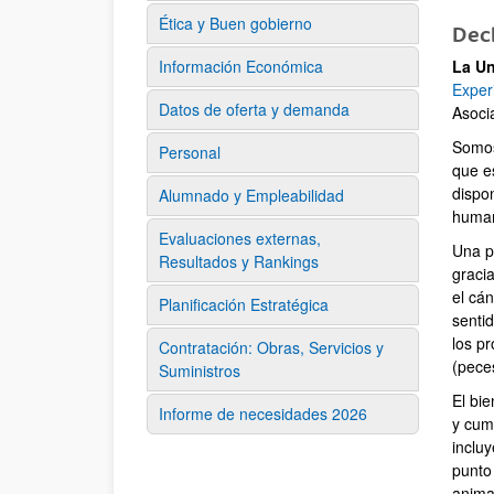
Ética y Buen gobierno
Decl
Información Económica
La Un
Exper
Datos de oferta y demanda
Asoci
Somos
Personal
que e
dispo
Alumnado y Empleabilidad
human
Evaluaciones externas,
Una pa
Resultados y Rankings
graci
el cán
Planificación Estratégica
senti
los p
Contratación: Obras, Servicios y
(pece
Suministros
El bi
Informe de necesidades 2026
y cump
inclu
punto
anima