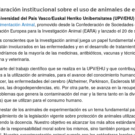
aración institucional sobre el uso de animales de
iversidad del País Vasco/Euskal Herriko Unibertsitatea (UPV/EHU)
imentación Animal
, promovido desde la Confederación de Sociedades c
ación Europea para la Investigación Animal (EARA) y lanzado el 20 de
 conscientes que la investigación animal juega un papel fundamental 
stán involucrados en las enfermedades y en el desarrollo de tratamien
ndríamos de la mayoría de las medicinas, antibióticos, vacunas y técni
a y veterinaria.
rte del trabajo científico que se realiza en la UPV/EHU y que contribu
as a la utilización de animales, para el avance del conocimiento human
cer, las enfermedades del cerebro (Alzheimer, Parkinson, Esclerosis Múl
dos, las drogodependencias, etc. Por otra parte, se avanza en la recupe
roblemas que genera la contaminación del mar y la tierra tanto en la d
s) que se utilizan para el consumo humano.
enestar de los animales de experimentación es un tema fundamental par
limiento de la legislación vigente sobre protección de animales utilizad
yendo la docencia. Nuestro objetivo es alcanzar los más altos estándar
 de la responsabilidad moral sobre los mismos, sino también porque no 
l. Nuestra experimentación animal cumple con los estándares legales y