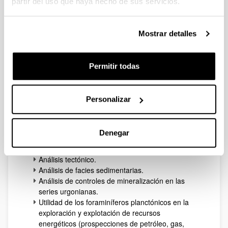
partir del uso que haya hecho de sus servicios.
Servicios específicos:
Mostrar detalles
Análisis e interpretación de datos
micropaleontológicos
Interpretación de análisis geoquímicos en
Permitir todas
carbonatos biogénicos
Análisis microscópicos de rocas sedimentarias
(biomicrofacies)
Personalizar
Microscopía Electrónica de Barrido: análisis
micromorfológicos
Análisis de % CO3Ca de rocas.
Denegar
Análisis de catodoluminiscencia.
Análisis petrológico.
Análisis tectónico.
Análisis de facies sedimentarias.
Análisis de controles de mineralización en las
series urgonianas.
Utilidad de los foraminíferos planctónicos en la
exploración y explotación de recursos
energéticos (prospecciones de petróleo, gas,