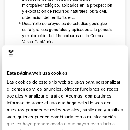
micropaleontológico, aplicados en la prospección
y explotación de recursos naturales, obra civil,
ordenación del territorio, etc.
Desarrollo de proyectos de estudios geológico-
estratigráficos generales y aplicados a la génesis
y exploración de hidrocarburos en la Cuenca
Vasco-Cantábrica.
Asesoramiento puntual sobre cartografía de
ambientes, evolución de playas y acantilados,
análisis sedimentológicos, etc.
Desarrollo de proyectos de estudios geológico-
estratigráfico-sedimentológicos del Jurásico y
Esta página web usa cookies
Cretácico en la región vasco-cantábrica de
Las cookies de este sitio web se usan para personalizar
carácter básico o aplicado.
el contenido y los anuncios, ofrecer funciones de redes
Formación teórico-práctica en técnicas de
análisis geológico y biológico.
sociales y analizar el tráfico. Además, compartimos
Asesoramiento en evaluación de bienes
información sobre el uso que haga del sitio web con
patrimoniales geológicos y paleontológicos.
nuestros partners de redes sociales, publicidad y análisis
Elaboración de proyectos culturales relacionados
web, quienes pueden combinarla con otra información
con la divulgación y valorización del patrimonio
que les haya proporcionado o que hayan recopilado a
geológico.