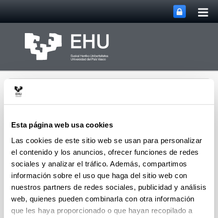
Abri
Saltar al contenido principal
me
prin
Esta página web usa cookies
Las cookies de este sitio web se usan para personalizar
Departamento de
el contenido y los anuncios, ofrecer funciones de redes
Abrir/cerrar m
Menú
Geología
sociales y analizar el tráfico. Además, compartimos
información sobre el uso que haga del sitio web con
nuestros partners de redes sociales, publicidad y análisis
Página personal de Kepa Fernández
web, quienes pueden combinarla con otra información
Mendiola
que les haya proporcionado o que hayan recopilado a