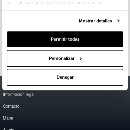
partir del uso que haya hecho de sus servicios.
Nombre:
Pedro Angel Fernández
Mendiola
Mostrar detalles
E-mail:
kepa.fernandezmendiola@ehu.eus
Teléfono:
946012626
Permitir todas
Personalizar
Denegar
Accesibilidad
EHU
Información legal
Contacto
Mapa
Ayuda