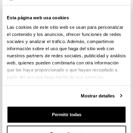
Sólido 23: G.P. -42m
Esta página web usa cookies
Las cookies de este sitio web se usan para personalizar
Sólido 24: G.P. -42m
el contenido y los anuncios, ofrecer funciones de redes
sociales y analizar el tráfico. Además, compartimos
información sobre el uso que haga del sitio web con
Sólido 25: G.P. 4/mmm
nuestros partners de redes sociales, publicidad y análisis
web, quienes pueden combinarla con otra información
Sólido 26: G.P. 4/mmm
que les haya proporcionado o que hayan recopilado a
partir del uso que haya hecho de sus servicios.
Sólido 27: G.P. 4/mmm
Mostrar detalles
Sólido 28: G.P. 3
Permitir todas
Sólido 29: G.P. -3