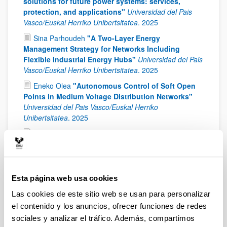
solutions for future power systems: services,
protection, and applications"
Universidad del Pais
Vasco/Euskal Herriko Unibertsitatea
.
2025
Sina Parhoudeh
"A Two-Layer Energy
Management Strategy for Networks Including
Flexible Industrial Energy Hubs"
Universidad del Pais
Vasco/Euskal Herriko Unibertsitatea
.
2025
Eneko Olea
"Autonomous Control of Soft Open
Points in Medium Voltage Distribution Networks"
Universidad del Pais Vasco/Euskal Herriko
Unibertsitatea
.
2025
Mikel Gonzalez Pérez
"Optimización de la
Integración del Vehículo Eléctrico en el Sistema
Eléctrico Orientado a Maximizar la Vida Útil de las
Baterías y Dar Soporte a Red"
Universidad del Pais
Vasco/Euskal Herriko Unibertsitatea
.
2024
Esta página web usa cookies
Maria José Pérez Molina
"Nuevos Algoritmos de
Las cookies de este sitio web se usan para personalizar
Protección para Redes HVDC"
Universidad del Pais
el contenido y los anuncios, ofrecer funciones de redes
Vasco/Euskal Herriko Unibertsitatea
.
2022
sociales y analizar el tráfico. Además, compartimos