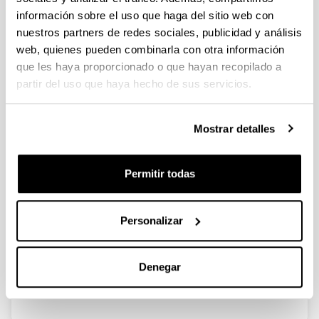
internacionales
información sobre el uso que haga del sitio web con
A través del perfil de GISEL en Portal de Producción
nuestros partners de redes sociales, publicidad y análisis
Científica de la UPV/EHU, se puede acceder al listado
web, quienes pueden combinarla con otra información
actualizado de las publicaciones en revistas
internacionales en cuya autoría han participado las
que les haya proporcionado o que hayan recopilado a
personas integrantes del grupo. Hacer click en la
partir del uso que haya hecho de sus servicios.
siguiente imagen para dirigise a dicho portal.
Mostrar detalles
Permitir todas
Personalizar
Denegar