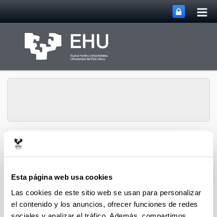
Abri
Saltar al contenido principal
me
prin
Abrir/cerrar m
Menú
GISEL
Esta página web usa cookies
Las cookies de este sitio web se usan para personalizar
Acceso a listado completo y actualizado
el contenido y los anuncios, ofrecer funciones de redes
de publicaciones en revistas
sociales y analizar el tráfico. Además, compartimos