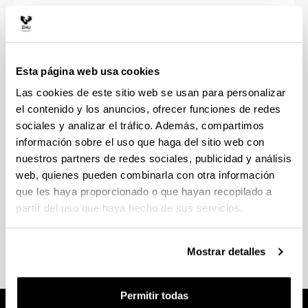
Adelanto de convocatoria de
exámenes (mayo a enero y
julio a mayo)
Esta página web usa cookies
Las cookies de este sitio web se usan para personalizar
Plazo:
el contenido y los anuncios, ofrecer funciones de redes
sociales y analizar el tráfico. Además, compartimos
Mayo a enero:
13 de octubre al 27 de noviembre
información sobre el uso que haga del sitio web con
de 2026
nuestros partners de redes sociales, publicidad y análisis
Julio a mayo:
22 de febrero a 26 de marzo de
web, quienes pueden combinarla con otra información
2027
que les haya proporcionado o que hayan recopilado a
partir del uso que haya hecho de sus servicios.
(Abre una nueva ventana)
Solicitud para fin de carrera
(
PDF
, 365,27
KB
)
Mostrar detalles
Permitir todas