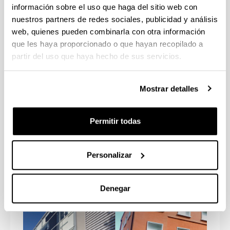
información sobre el uso que haga del sitio web con
nuestros partners de redes sociales, publicidad y análisis
web, quienes pueden combinarla con otra información
que les haya proporcionado o que hayan recopilado a
partir del uso que haya hecho de sus servicios.
Mostrar detalles
Permitir todas
Ciencias de la Actividad Física y del
Deporte
Personalizar
Denegar