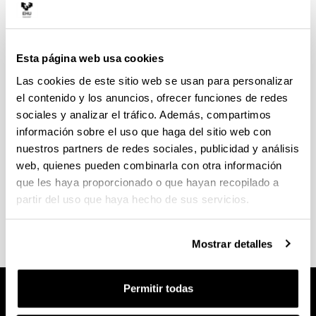
Grado en Educación Infantil
Esta página web usa cookies
Información General del Grado
Módulos
Las cookies de este sitio web se usan para personalizar
Horarios del curso 2026-2027
el contenido y los anuncios, ofrecer funciones de redes
Calendario de exámenes del curso 2026-2027
sociales y analizar el tráfico. Además, compartimos
información sobre el uso que haga del sitio web con
(Abre una nueva ventana)
Guía de acuerdos modulares (aprobada el 24
nuestros partners de redes sociales, publicidad y análisis
de junio de 2025)
(
PDF
, 504,37
KB
)
web, quienes pueden combinarla con otra información
que les haya proporcionado o que hayan recopilado a
(Abre una nueva ventana)
XII Jornadas Arte y Pequeña Infancia
(
PDF
,
partir del uso que haya hecho de sus servicios.
517,28
KB
)
Mostrar detalles
Permitir todas