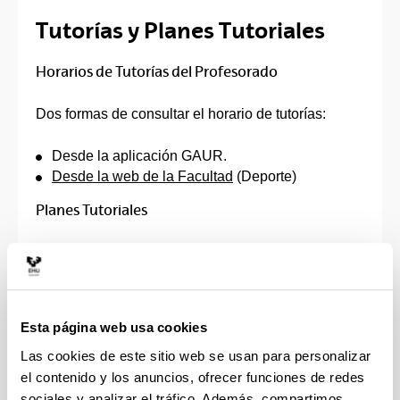
Tutorías y Planes Tutoriales
Horarios de Tutorías del Profesorado
Dos formas de consultar el horario de tutorías:
Desde la aplicación GAUR.
Desde la web de la Facultad
(Deporte)
Planes Tutoriales
Tutoría entre Iguales
Web general UPV/EHU
Información en los grados de Educación Primaria
Esta página web usa cookies
y Educación Infantil
Información Grado en Ciencias de la Actividad
Las cookies de este sitio web se usan para personalizar
Física y del Deporte
-Aula virtual-
el contenido y los anuncios, ofrecer funciones de redes
sociales y analizar el tráfico. Además, compartimos