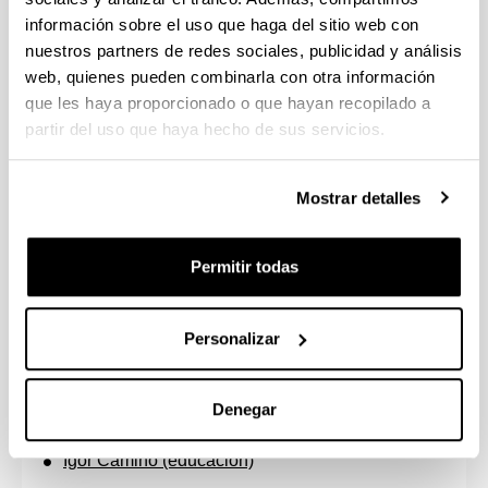
PLAN DE ACCIÓN TUTORIAL (DEPORTE)
información sobre el uso que haga del sitio web con
nuestros partners de redes sociales, publicidad y análisis
Jornada de acogida al alumnado
Solicitud de profesor/a tutor/a
web, quienes pueden combinarla con otra información
que les haya proporcionado o que hayan recopilado a
Plan de Tutorización para Deportistas
partir del uso que haya hecho de sus servicios.
Universitarios de Alto Nivel y Alto
Rendimiento
Mostrar detalles
Plan oficial
Blog
Permitir todas
Tutores y Tutoras del Programa BAT:
Naiara Escalante (educación)
Personalizar
Iñaki Echeverria (deporte)
Tutores y Tutoras de Deportistas de Alto Nivel:
Denegar
Maite Fuentes (deporte)
Igor Camino (educación)