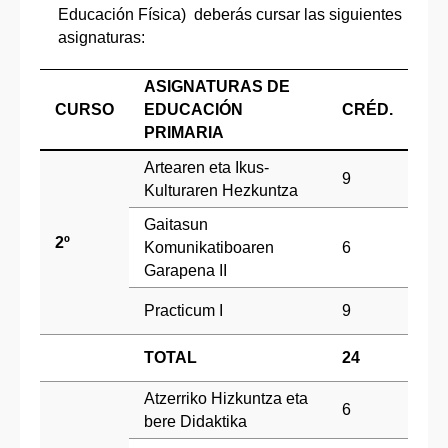
Educación Física) deberás cursar las siguientes
asignaturas:
ASIGNATURAS DE
CURSO
EDUCACIÓN
CRÉD.
PRIMARIA
Artearen eta Ikus-
9
Kulturaren Hezkuntza
Gaitasun
2º
Komunikatiboaren
6
Garapena II
Practicum I
9
TOTAL
24
Atzerriko Hizkuntza eta
6
bere Didaktika