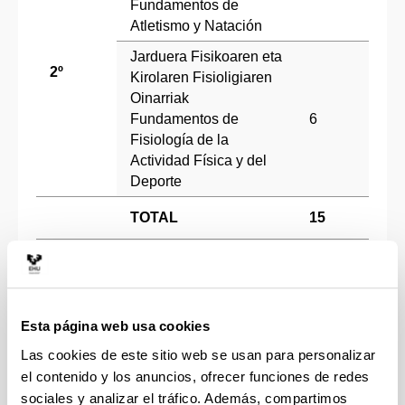
Fundamentos de
Atletismo y Natación
Jarduera Fisikoaren eta
2º
Kirolaren Fisioligiaren
Oinarriak
Fundamentos de
6
Fisiología de la
Actividad Física y del
Deporte
TOTAL
15
Euskal Herriko Herri
Kirolak eta Estropadak
6
Juegos tradicionales
del País Vasco
Esta página web usa cookies
Kirol
Las cookies de este sitio web se usan para personalizar
entrenamenduaren
el contenido y los anuncios, ofrecer funciones de redes
metodologia
sociales y analizar el tráfico. Además, compartimos
9