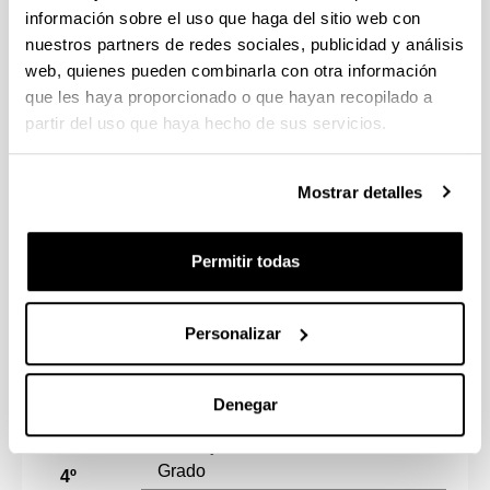
Metodología del
información sobre el uso que haga del sitio web con
Entrenamiento
nuestros partners de redes sociales, publicidad y análisis
Deportivo
web, quienes pueden combinarla con otra información
3º
Kudeaketa eta Jolasa
que les haya proporcionado o que hayan recopilado a
Jarduera Fisikoetan eta
partir del uso que haya hecho de sus servicios.
Kirol Jardueretan
9
Gestión y Recreación
Mostrar detalles
de las Actividades
Físico-Deportivas
Osasunerako Jarduera
Permitir todas
fisikoa eta Nutrizioa
9
Actividad Física y
Nutrición para la Salud
Personalizar
TOTAL
33
Denegar
Gradu Amaierako Lana
/ Trabajo de Fin de
6
Grado
4º