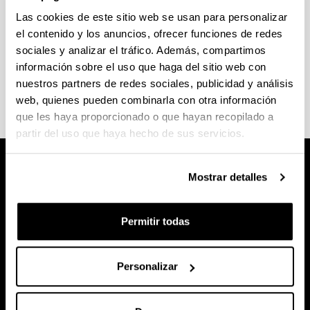
Las cookies de este sitio web se usan para personalizar
Guía de la convivencia
el contenido y los anuncios, ofrecer funciones de redes
sociales y analizar el tráfico. Además, compartimos
(Abre una nueva ventana)
Guía de acuerdos de convivencia
(
PDF
, 1,02
información sobre el uso que haga del sitio web con
MB
)
nuestros partners de redes sociales, publicidad y análisis
web, quienes pueden combinarla con otra información
que les haya proporcionado o que hayan recopilado a
partir del uso que haya hecho de sus servicios.
Mostrar detalles
Permitir todas
Personalizar