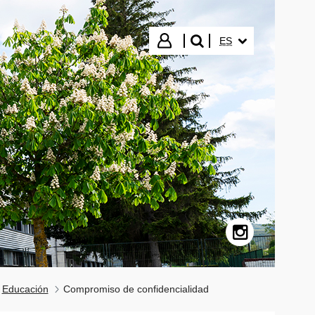
IDIOMA SELECCIO
Iniciar sesión
ES
buscar"
Instagram - (Abr
Educación
Compromiso de confidencialidad