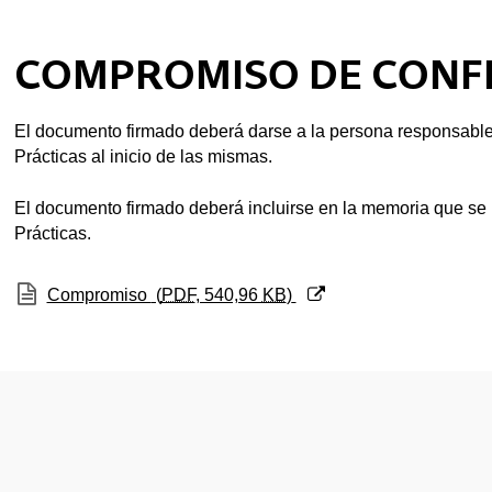
tar subpáginas
COMPROMISO DE CONFI
tar subpáginas
El documento firmado deberá darse a la persona responsable 
Prácticas al inicio de las mismas.
tar subpáginas
El documento firmado deberá incluirse en la memoria que se re
Prácticas.
tar subpáginas
(Abre una nueva ventana)
Compromiso
(
PDF
, 540,96
KB
)
tar subpáginas
tar subpáginas