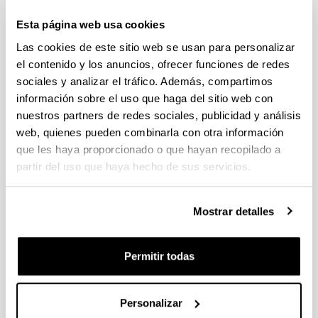
recoger el Título Universitario en la Secretaría del
Centro en el que ha cursado la titulación
Esta página web usa cookies
Las cookies de este sitio web se usan para personalizar
Entrega del Título
el contenido y los anuncios, ofrecer funciones de redes
sociales y analizar el tráfico. Además, compartimos
La entrega del título es personal e intransferible.
información sobre el uso que haga del sitio web con
Se recogerá en la secretaría de la Facultad de
nuestros partners de redes sociales, publicidad y análisis
Educación y Deporte (sección Deporte) previa
web, quienes pueden combinarla con otra información
presentación del DNI.
que les haya proporcionado o que hayan recopilado a
En caso de no poder acudir, podrá autorizar a
partir del uso que haya hecho de sus servicios.
otra persona para recogerlo en su nombre. La
persona autorizada podrá recoger el título
Mostrar detalles
presentando junto con su DNI/Pasaporte original
los documentos siguientes:
Permitir todas
Impreso de autorización
cumplimentado y
firmado tanto por la persona que autoriza
como por la autorizada
Personalizar
Copia del DNI/Pasaporte de la persona que