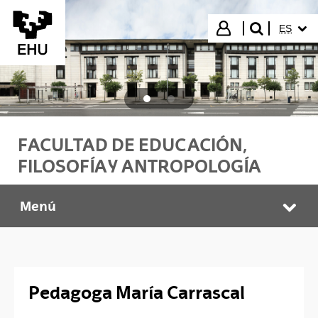
Saltar al contenido principal
IDIOMA
Iniciar sesión
ES
buscar"
FACULTAD DE EDUCACIÓN,
FILOSOFÍA Y ANTROPOLOGÍA
Menú
Facultad HEFA
Abr
Pedagoga María Carrascal