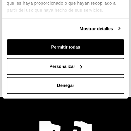
AREA:
Espacio
que les haya proporcionado o que hayan recopilado a
Formación y
Profesional:
partir del uso que haya hecho de sus servicios.
Trabajo
Empresas de
servicios de
Mostrar detalles
Formación
Organizació
Permitir todas
n/empresa:
Emana
Cargo:
Personalizar
Directora
Denegar