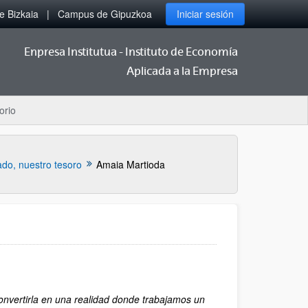
 Bizkaia
Campus de Gipuzkoa
Iniciar sesión
Enpresa Institutua - Instituto de Economía
Aplicada a la Empresa
orio
do, nuestro tesoro
Amaia Martioda
onvertirla en una realidad donde trabajamos un