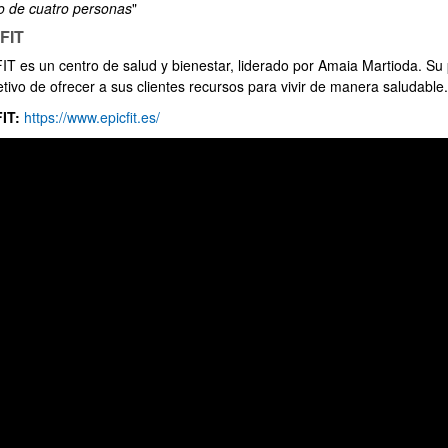
o de cuatro personas
"
FIT
T es un centro de salud y bienestar, liderado por Amaia Martioda. Su pr
ar subpáginas
etivo de ofrecer a sus clientes recursos para vivir de manera saludable.
FIT:
https://www.epicfit.es/
ar subpáginas
ar subpáginas