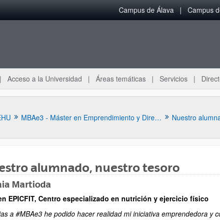
Campus de Álava
Campus de
Acceso a la Universidad
Áreas temáticas
Servicios
Direct
EHU
MBAe3 - Máster en Emprendimiento y Dirección de Empresas
Nuestro alumna
stro alumnado, nuestro tesoro
ia Martioda
n EPICFIT, Centro especializado en nutrición y ejercicio físico
ias a #MBAe3 he podido hacer realidad mi iniciativa emprendedora y c