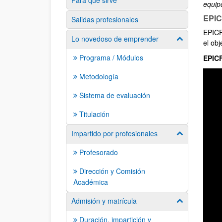
Para qué sirve
equip
EPIC
Salidas profesionales
EPICFI
Lo novedoso de emprender
Mostrar/ocult
el obj
Programa / Módulos
EPIC
Metodología
Sistema de evaluación
Titulación
Impartido por profesionales
Mostrar/ocult
Profesorado
Dirección y Comisión
Académica
Admisión y matrícula
Mostrar/ocult
Duración, impartición y