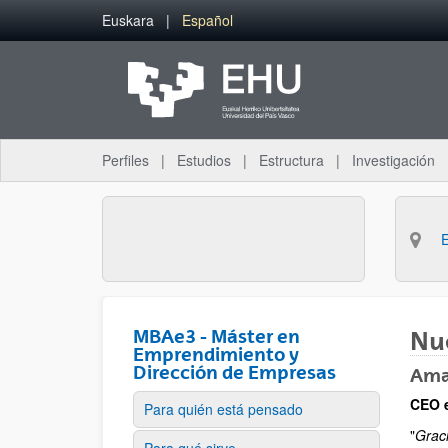
Saltar al contenido principal
Euskara
Español
Perfiles
Estudios
Estructura
Investigación
MBAe3 - Máster en
Nue
Emprendimiento y
Dirección de Empresas
Ama
CEO e
Para quién está pensado
"
Grac