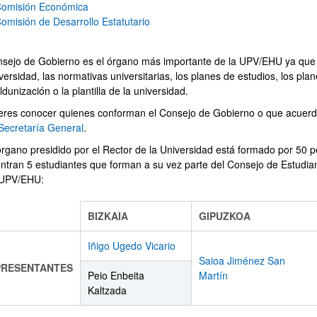
omisión Económica
omisión de Desarrollo Estatutario
nsejo de Gobierno es el órgano más importante de la UPV/EHU ya que 
versidad, las normativas universitarias, los planes de estudios, los pl
dunización o la plantilla de la universidad.
ieres conocer quienes conforman el Consejo de Gobierno o que acuerd
 Secretaría General
.
órgano presidido por el Rector de la Universidad está formado por 50 pe
ntran 5 estudiantes que forman a su vez parte del Consejo de Estudi
 UPV/EHU:
BIZKAIA
GIPUZKOA
Iñigo Ugedo Vicario
Saioa Jiménez San
PRESENTANTES
ar subpáginas
Peio Enbeita
Martín
Kaltzada