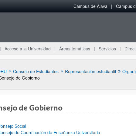
Campus de Álava
Campus de
Acceso a la Universidad
Áreas temáticas
Servicios
Direct
EHU
Consejo de Estudiantes
Representación estudiantil
Organi
Consejo de Gobierno
nsejo de Gobierno
ar subpáginas
onsejo Social
onsejo de Coordinación de Enseñanza Universitaria