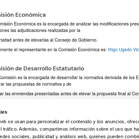
isión Económica
misión Económica es la encargada de analizar las modificaciones pres
ones las adjudicaciones realizadas por la
rsidad antes de elevarlas al Consejo de Gobierno.
ar subpáginas
lmente el representante en la Comisión Económica es:
Iñigo Ugedo Vic
sión de Desarrollo Estatutario
Comisión es la encargada de desarrollar la normativa derivada de los 
rar las propuestas de normativa y de
zar las enmiendas presentadas antes de elevar la propuesta final al Co
lmente el representante en la Comisión de Desarrollo Estatutario es:
Sa
ies
web se usan para personalizar el contenido y los anuncios, ofrec
el tráfico. Además, compartimos información sobre el uso que ha
edes sociales, publicidad y análisis web, quienes pueden combin