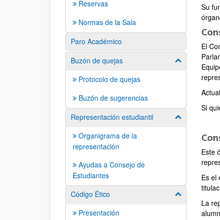
Reservas
Su fu
órgan
Normas de la Sala
Cons
Paro Académico
El Co
Parla
Buzón de quejas
Mostrar/ocult
Equip
repre
Protocolo de quejas
Actua
Buzón de sugerencias
Si qu
Representación estudiantil
Mostrar/ocult
Organigrama de la
Cons
representación
Este 
repre
Ayudas a Consejo de
Estudiantes
Es el
titula
Código Ético
Mostrar/ocult
La re
Presentación
alumn