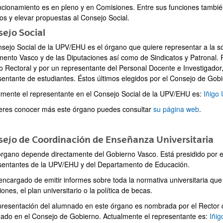
ncionamiento es en pleno y en Comisiones. Entre sus funciones también 
os y elevar propuestas al Consejo Social.
ejo Social
nsejo Social de la UPV/EHU es el órgano que quiere representar a la s
mento Vasco y de las Diputaciones así como de Sindicatos y Patronal. P
ar subpáginas
o Rectoral y por un representante del Personal Docente e Investigador,
sentante de estudiantes. Éstos últimos elegidos por el Consejo de Gobi
lmente el representante en el Consejo Social de la UPV/EHU es:
Iñigo 
ieres conocer más este órgano puedes consultar
su página web
.
ar subpáginas
ejo de Coordinación de Enseñanza Universitaria
órgano depende directamente del Gobierno Vasco. Está presidido por e
sentantes de la UPV/EHU y del Departamento de Educación.
 encargado de emitir informes sobre toda la normativa universitaria que
ciones, el plan universitario o la política de becas.
ar subpáginas
presentación del alumnado en este órgano es nombrada por el Rector 
ado en el Consejo de Gobierno. Actualmente el representante es:
Iñig