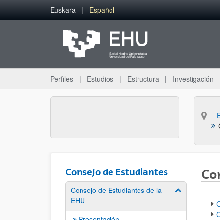
Saltar al contenido principal
Euskara
Español
Perfiles
Estudios
Estructura
Investigación
Consejo de Estudiantes
Co
Consejo de Estudiantes de la
Mostrar/ocult
EHU
C
C
Presentación