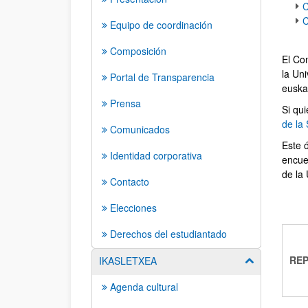
C
C
Equipo de coordinación
Composición
El Co
la Uni
Portal de Transparencia
euskal
Prensa
Si qu
de la
Comunicados
Este 
Identidad corporativa
encue
de la
Contacto
Elecciones
Derechos del estudiantado
RE
IKASLETXEA
Mostrar/ocult
Agenda cultural