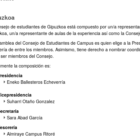
uzkoa
nsejo de estudiantes de Gipuzkoa está compuesto por un/a representa
koa, un/a representante de aulas de la experiencia así como la Conse
ar subpáginas
amblea del Consejo de Estudiantes de Campus es quien elige a la Presid
ería de entre los miembros. Asimismo, tiene derecho a nombrar coordi
 ser miembros del Consejo.
lmente la composición es:
ar subpáginas
residencia
Eneko Ballesteros Echeverría
icepresidencia
Suharri Otaño Gonzalez
ecretaría
Sara Abad García
ar subpáginas
esorería
Almiraye Campus Ritoré