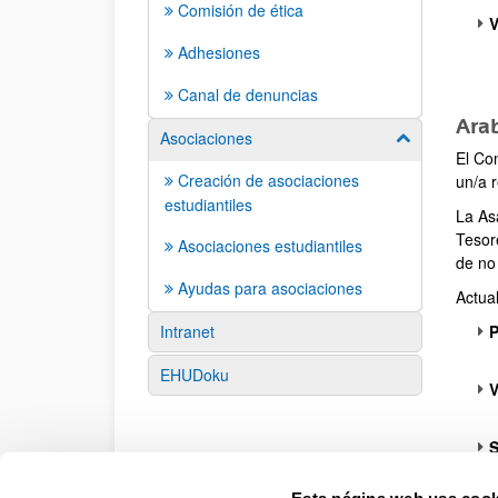
Comisión de ética
V
Adhesiones
Canal de denuncias
Ara
Asociaciones
Mostrar/ocult
El Co
Creación de asociaciones
un/a 
estudiantiles
La As
Tesor
Asociaciones estudiantiles
de no
Ayudas para asociaciones
Actua
Intranet
P
EHUDoku
V
S
Esta página web usa cook