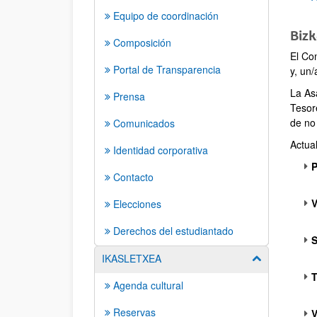
Equipo de coordinación
Bizk
Composición
El Co
Portal de Transparencia
y, un
La As
Prensa
Tesor
de no
Comunicados
Actua
Identidad corporativa
P
Contacto
V
Elecciones
Derechos del estudiantado
S
IKASLETXEA
Mostrar/ocult
T
Agenda cultural
Reservas
V