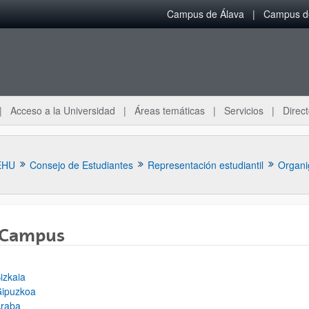
Campus de Álava
Campus de
Acceso a la Universidad
Áreas temáticas
Servicios
Direct
EHU
Consejo de Estudiantes
Representación estudiantil
Organi
 Campus
ar subpáginas
izkaia
ipuzkoa
raba