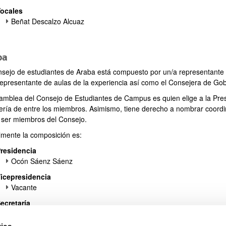
ocales
Beñat Descalzo Alcuaz
ba
ar subpáginas
nsejo de estudiantes de Araba está compuesto por un/a representante
representante de aulas de la experiencia así como el Consejera de Gob
amblea del Consejo de Estudiantes de Campus es quien elige a la Presid
ería de entre los miembros. Asimismo, tiene derecho a nombrar coordi
 ser miembros del Consejo.
lmente la composición es:
residencia
Ocón Sáenz Sáenz
icepresidencia
Vacante
ecretaría
Andrea Isabella Paz Gómez
ies