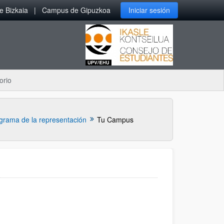
 Bizkaia
Campus de Gipuzkoa
Iniciar sesión
orio
grama de la representación
Tu Campus