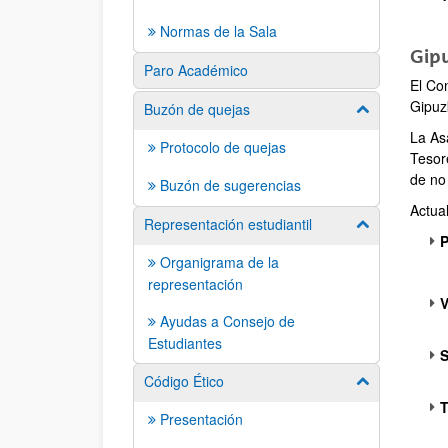
Normas de la Sala
Gip
Paro Académico
El Co
Gipuz
Buzón de quejas
Mostrar/ocult
La As
Protocolo de quejas
Tesor
de no
Buzón de sugerencias
Actua
Representación estudiantil
Mostrar/ocult
P
Organigrama de la
representación
V
Ayudas a Consejo de
Estudiantes
S
Código Ético
Mostrar/ocult
T
Presentación