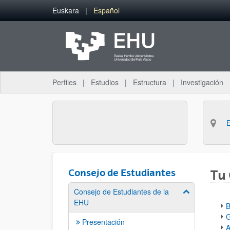
Saltar al contenido principal
Euskara
Español
Perfiles
Estudios
Estructura
Investigación
Consejo de Estudiantes
Tu
Consejo de Estudiantes de la
Mostrar/ocult
EHU
B
G
Presentación
A