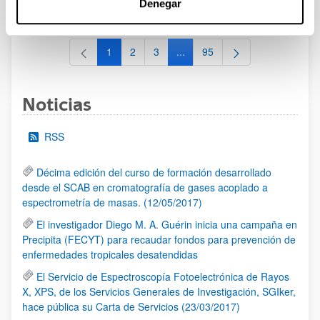
Denegar
al 30/07/2026 (ambos incluídos)
1
2
3
...
95
Página
Página
Página
Páginas intermedias Use TAB 
Página
Noticias
RSS
Décima edición del curso de formación desarrollado
desde el SCAB en cromatografía de gases acoplado a
espectrometría de masas. (12/05/2017)
El investigador Diego M. A. Guérin inicia una campaña en
Precipita (FECYT) para recaudar fondos para prevención de
enfermedades tropicales desatendidas
El Servicio de Espectroscopía Fotoelectrónica de Rayos
X, XPS, de los Servicios Generales de Investigación, SGIker,
hace pública su Carta de Servicios (23/03/2017)