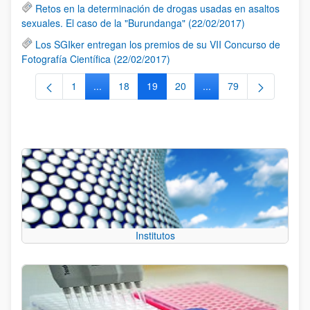
Retos en la determinación de drogas usadas en asaltos
sexuales. El caso de la "Burundanga" (22/02/2017)
Los SGIker entregan los premios de su VII Concurso de
Fotografía Científica (22/02/2017)
1
...
18
19
20
...
79
Página
Páginas intermedias Use TAB para desplazarse.
Página
Página
Página
Páginas intermedias Us
Página
Institutos