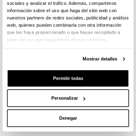
sociales y analizar el tráfico. Además, compartimos
1,85
KB
)
información sobre el uso que haga del sitio web con
nuestros partners de redes sociales, publicidad y análisis
Solicitud para dar acceso a servidores (acceso
web, quienes pueden combinarla con otra información
restringido)
que les haya proporcionado o que hayan recopilado a
partir del uso que haya hecho de sus servicios.
Solicitud de nuevo sitio web (acceso
restringido)
Mostrar detalles
Solicitud para tramitar compra de software de
Microsoft para equipos corporativos
Permitir todas
Solicitud de conexión a red en equipos
obtenidos a través de proyectos financiados
Personalizar
Solicitud de conexión a red en equipos
personales no corporativos
Denegar
Solicitud de un Grupo Microsoft 365 (Sólo para
personas usuarias de Microsoft 365)