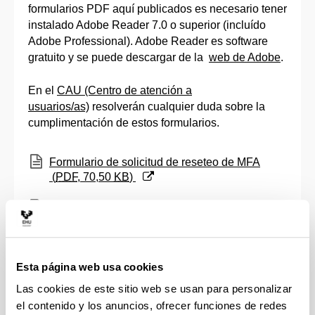
formularios PDF aquí publicados es necesario tener
instalado Adobe Reader 7.0 o superior (incluído
Adobe Professional). Adobe Reader es software
gratuito y se puede descargar de la
web de Adobe
.
En el
CAU (Centro de atención a
usuarios/as)
resolverán cualquier duda sobre la
cumplimentación de estos formularios.
(Abre una nueva ventana)
Formulario de solicitud de reseteo de MFA
(
PDF
, 70,50
KB
)
(Abre una nueva ventana)
Autorización para saltar las restricciones de
seguridad de un equipo informático
(
PDF
,
36,17
KB
)
(Abre una nueva ventana)
Esta página web usa cookies
Solicitud para el desbloqueo temporal de
equipos corporativos
(
PDF
, 36,05
KB
)
Las cookies de este sitio web se usan para personalizar
el contenido y los anuncios, ofrecer funciones de redes
(Abre una nueva ventana)
Altas masivas usuarios/as BESTEAK
(
CSV
,