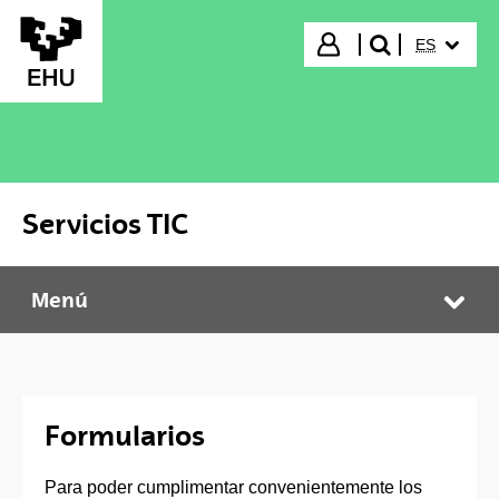
Saltar al contenido principal
IDIOMA S
Iniciar sesión
ES
buscar"
Servicios TIC
Menú
Servicios TIC
Abr
Formularios
Para poder cumplimentar convenientemente los