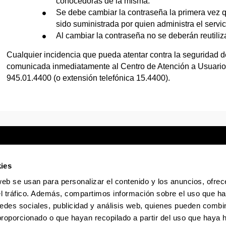
conocedoras de la misma.
Se debe cambiar la contraseña la primera vez 
sido suministrada por quien administra el servic
Al cambiar la contraseña no se deberán reutiliz
Cualquier incidencia que pueda atentar contra la seguridad
comunicada inmediatamente al Centro de Atención a Usuari
945.01.4400 (o extensión telefónica 15.4400).
ies
web se usan para personalizar el contenido y los anuncios, ofrec
Sede electrónica
Accesibilidad
Infor
el tráfico. Además, compartimos información sobre el uso que ha
edes sociales, publicidad y análisis web, quienes pueden combin
proporcionado o que hayan recopilado a partir del uso que haya
La EHU en Tiktok
La EHU en Bluesky
La EHU