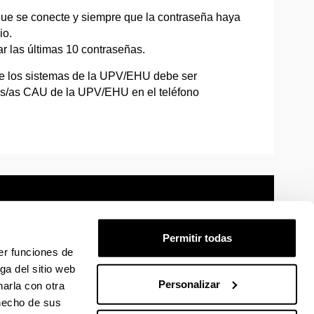
que se conecte y siempre que la contraseña haya
io.
ar las últimas 10 contraseñas.
 de los sistemas de la UPV/EHU debe ser
os/as CAU de la UPV/EHU en el teléfono
Permitir todas
er funciones de
mación legal
Mapa
Ayuda
Contacto
ga del sitio web
Personalizar
arla con otra
 hecho de sus
 en Facebook
La EHU en Linkedin
La EHU en Instagram
La EHU en Youtube
La EHU en Vimeo
La EHU en Flickr