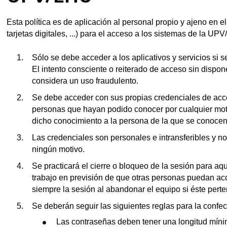
Esta política es de aplicación al personal propio y ajeno en 
tarjetas digitales, ...) para el acceso a los sistemas de la UP
Sólo se debe acceder a los aplicativos y servicios si
El intento consciente o reiterado de acceso sin dispo
considera un uso fraudulento.
Se debe acceder con sus propias credenciales de acces
personas que hayan podido conocer por cualquier moti
dicho conocimiento a la persona de la que se conocen
tar subpáginas
Las credenciales son personales e intransferibles y no
ningún motivo.
Se practicará el cierre o bloqueo de la sesión para aq
tar subpáginas
trabajo en previsión de que otras personas puedan ac
siempre la sesión al abandonar el equipo si éste perte
tar subpáginas
Se deberán seguir las siguientes reglas para la confe
Las contraseñas deben tener una longitud míni