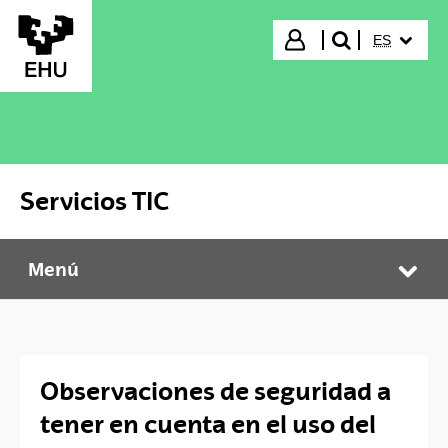
Saltar al contenido principal
IDIOMA S
Iniciar sesión
ES
buscar"
Servicios TIC
Menú
Servicios TIC
Abr
Observaciones de seguridad a
tener en cuenta en el uso del