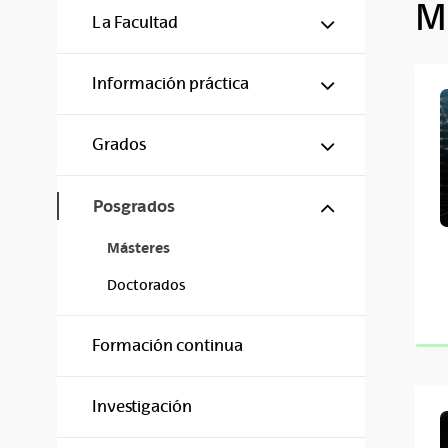
M
Mostrar/ocul
La Facultad
Mostrar/ocul
Información práctica
Mostrar/ocul
Grados
Mostrar/ocul
Posgrados
Másteres
Doctorados
Formación continua
Investigación