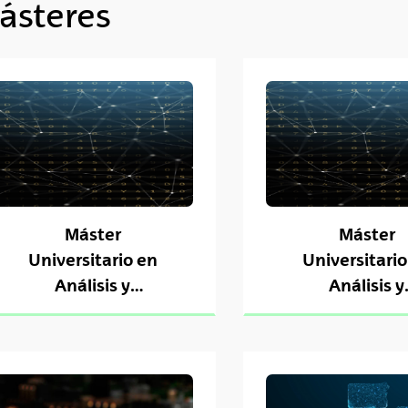
ásteres
tar subpáginas
tar subpáginas
tar subpáginas
tar subpáginas
Máster
Máster
Universitario en
Universitario
Análisis y
Análisis y
Procesamiento del
Procesamiento
Lenguaje
Lenguaje (p
nuevo)