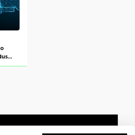
io
us -
nd
on
y