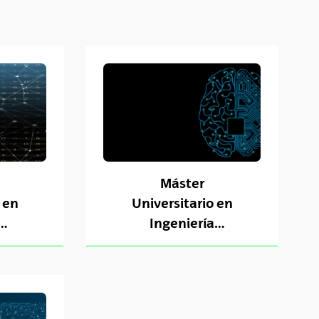
Máster
 en
Universitario en
Ingeniería
 del
Computacional y
lan
Sistemas
Inteligentes