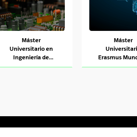
tar subpáginas
Máster
Máster
Universitario en
Universitar
Ingeniería de
Erasmus Mund
Sistemas
Language a
Empotrados
Comunicati
Technolog