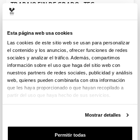
TRABAJO FIN DE GRADO - TFG
Esta página web usa cookies
Las cookies de este sitio web se usan para personalizar
el contenido y los anuncios, ofrecer funciones de redes
sociales y analizar el tráfico. Además, compartimos
información sobre el uso que haga del sitio web con
nuestros partners de redes sociales, publicidad y análisis
web, quienes pueden combinarla con otra información
MOVILIDAD / EXCHANGE STUDENTS
que les haya proporcionado o que hayan recopilado a
partir del uso que haya hecho de sus servicios.
Mostrar detalles
Permitir todas