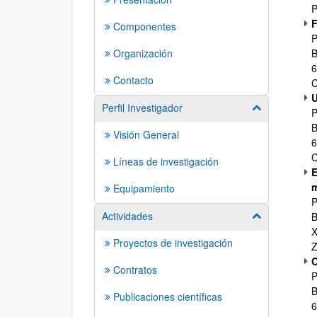
P
F
Componentes
P
Organización
B
6
Contacto
C
U
Perfil Investigador
Mostrar/ocult
P
B
Visión General
6
C
Líneas de investigación
E
m
Equipamiento
P
Actividades
B
Mostrar/ocult
X
Proyectos de investigación
Z
O
Contratos
P
B
Publicaciones científicas
6