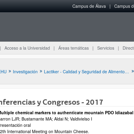
Campus de Álava
Campus de
Acceso a la Universidad
Áreas temáticas
Servicios
Direct
EHU
Investigación
Lactiker - Calidad y Seguridad de Alimentos de Origen Animal
ferencias y Congresos - 2017
ultiple chemical markers to authenticate mountain PDO Idiazaba
arron LJR; Bustamante MA; Aldai N; Valdivielso I
ar subpáginas
resentación oral
2th International Meeting on Mountain Cheese.