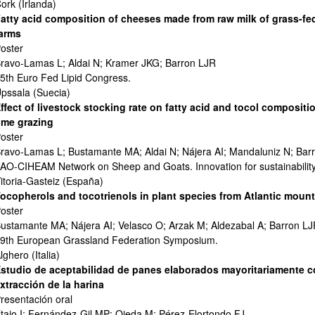
ork (Irlanda)
atty acid composition of cheeses made from raw milk of grass-f
arms
oster
ravo-Lamas L; Aldai N; Kramer JKG; Barron LJR
5th Euro Fed Lipid Congress.
pssala (Suecia)
ffect of livestock stocking rate on fatty acid and tocol composit
ime grazing
oster
ravo-Lamas L; Bustamante MA; Aldai N; Nájera AI; Mandaluniz N; Bar
AO-CIHEAM Network on Sheep and Goats. Innovation for sustainability
itoria-Gasteiz (España)
ocopherols and tocotrienols in plant species from Atlantic mount
oster
ustamante MA; Nájera AI; Velasco O; Arzak M; Aldezabal A; Barron L
9th European Grassland Federation Symposium.
lghero (Italia)
studio de aceptabilidad de panes elaborados mayoritariamente co
xtracción de la harina
resentación oral
taio I; Fernández-Gil MP; Ojeda M; Pérez-Elortondo FJ