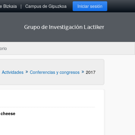
 Bizkaia
Campus de Gipuzkoa
Iniciar sesión
Grupo de Investigación Lactiker
orio
Actividades
Conferencias y congresos
2017
l cheese