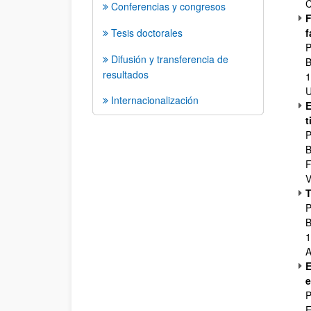
C
Conferencias y congresos
F
Tesis doctorales
f
P
Difusión y transferencia de
B
resultados
1
U
Internacionalización
E
t
P
B
F
V
T
P
B
1
A
E
e
P
E