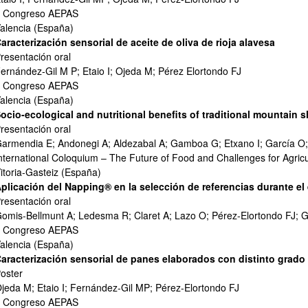
I Congreso AEPAS
alencia (España)
aracterización sensorial de aceite de oliva de rioja alavesa
resentación oral
ernández-Gil M P; Etaio I; Ojeda M; Pérez Elortondo FJ
I Congreso AEPAS
alencia (España)
ocio-ecological and nutritional benefits of traditional mountain 
resentación oral
armendia E; Andonegi A; Aldezabal A; Gamboa G; Etxano I; García O
nternational Coloquium – The Future of Food and Challenges for Agricu
itoria-Gasteiz (España)
plicación del Napping® en la selección de referencias durante el
resentación oral
omis-Bellmunt A; Ledesma R; Claret A; Lazo O; Pérez-Elortondo FJ; G
I Congreso AEPAS
alencia (España)
aracterización sensorial de panes elaborados con distinto grado
oster
jeda M; Etaio I; Fernández-Gil MP; Pérez-Elortondo FJ
I Congreso AEPAS