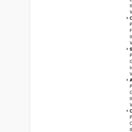
I
V
C
P
F
I
V
S
P
G
I
V
A
P
G
I
V
C
P
O
I