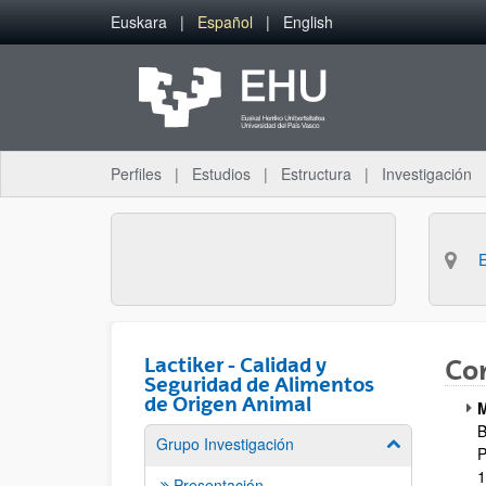
Saltar al contenido principal
Euskara
Español
English
Perfiles
Estudios
Estructura
Investigación
Lactiker - Calidad y
Con
Seguridad de Alimentos
de Origen Animal
M
B
Grupo Investigación
Mostrar/ocult
P
1
Presentación