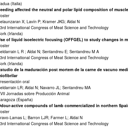
adua (Italia)
eeding affected the neutral and polar lipid composition of muscle
oster
elaunzaran X; Lavín P; Kramer JKG; Aldai N
3rd International Congress of Meat Science and Technology
ork (Irlanda)
se of liquid isoelectric focusing (OFFGEL) to study changes in
ar subpáginas
oster
eldarrain L R ; Aldai N; Sentandreu E; Sentandreu M A
3rd International Congress of Meat Science and Technology
ork (Irlanda)
studio de la maduración post mortem de la carne de vacuno media
iofibrilar
resentación oral
eldarrain LR; Aldai N; Navarro JL; Sentandreu MA
ar subpáginas
VII Jornadas sobre Producción Animal
aragoza (España)
dour-active compounds of lamb commercialized in northern Spai
oster
ravo-Lamas L; Barron LJR; Farmer L; Aldai N
3rd International Congress of Meat Science and Technology