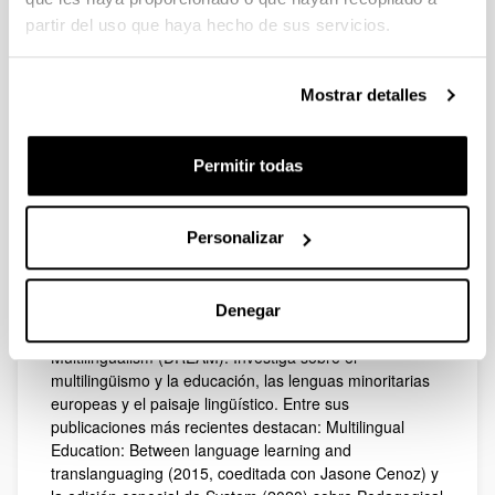
partir del uso que haya hecho de sus servicios.
Mostrar detalles
Correo electrónico
Permitir todas
durk.gorter@ehu.eus
Biografía
Personalizar
Durk Gorter es un investigador profesor Ikerbasque de
Biografía
la Universidad del País Vasco UPV/EHU. Es el
investigador principal del grupo de investigación
Denegar
Donostia Research group on Education And
Multilingualism (DREAM). Investiga sobre el
multilingüismo y la educación, las lenguas minoritarias
europeas y el paisaje lingüístico. Entre sus
publicaciones más recientes destacan: Multilingual
Education: Between language learning and
translanguaging (2015, coeditada con Jasone Cenoz) y