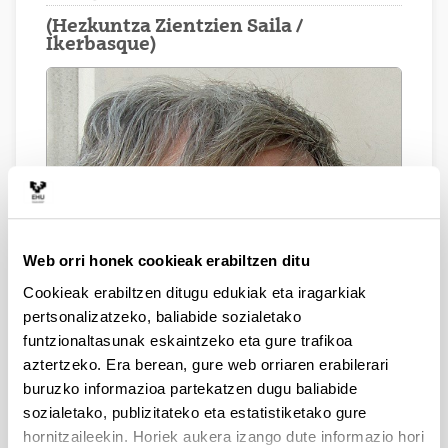
(Hezkuntza Zientzien Saila /
Ikerbasque)
Web orri honek cookieak erabiltzen ditu
Cookieak erabiltzen ditugu edukiak eta iragarkiak
pertsonalizatzeko, baliabide sozialetako
funtzionaltasunak eskaintzeko eta gure trafikoa
aztertzeko. Era berean, gure web orriaren erabilerari
buruzko informazioa partekatzen dugu baliabide
sozialetako, publizitateko eta estatistiketako gure
hornitzaileekin. Horiek aukera izango dute informazio hori