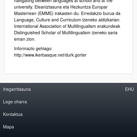
navigating between languages at school and at the
university. Eleaniztasuna eta Hezkuntza Europar
Masterrean (EMME) irakasten du. Erredakzio burua da
Language, Culture and Curriculum izeneko aldizkarian.
International Association of Multilingualism erakundeak
Distinguished Scholar of Multilingualism izeneko saria
eman zion.
Informazio gehiago:
http://www.ikerbasque.net/durk.gorter
Irisgarritasuna
EHU
Lege oharra
Kontaktua
Mapa