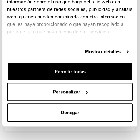
información sobre el uso que haga del sitio web con
nuestros partners de redes sociales, publicidad y análisis
web, quienes pueden combinarla con otra información
que les haya proporcionado o que hayan recopilado a
partir del uso que haya hecho de sus servicios.
Mostrar detalles
Foto: StockSnap/Pixabay
El grupo forma parte del profesorado de los siguientes
Permitir todas
programas de doctorado:
Programa de Doctorado en Salud Pública
Personalizar
(UPV/EHU)
Programa de Doctorado en Modelos y Áreas de
Investigación en Ciencias Sociales (UPV/EHU)
Denegar