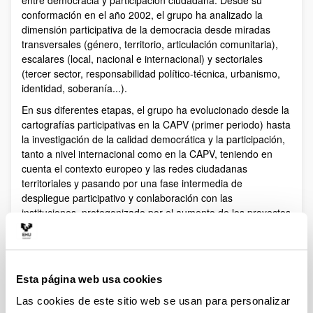
conformación en el año 2002, el grupo ha analizado la
dimensión participativa de la democracia desde miradas
transversales (género, territorio, articulación comunitaria),
escalares (local, nacional e internacional) y sectoriales
(tercer sector, responsabilidad político-técnica, urbanismo,
identidad, soberanía...).
En sus diferentes etapas, el grupo ha evolucionado desde la
cartografías participativas en la CAPV (primer periodo) hasta
la investigación de la calidad democrática y la participación,
tanto a nivel internacional como en la CAPV, teniendo en
cuenta el contexto europeo y las redes ciudadanas
territoriales y pasando por una fase intermedia de
despliegue participativo y conlaboración con las
instituciones, protegonizado por el aumento de los proyectos
de intervención e investigación. Para este nuevo ciclo (2022-
2025) el grupo ha esbozado la propuesta de repensar la
democracia participativa desde la gobernanza colaborativa y
el desarrollo comunitario, con el objetivo de investigar
Esta página web usa cookies
nuevas formas participativas de vertebración comunitaria y
construcción de ciudadanía democrática
Las cookies de este sitio web se usan para personalizar