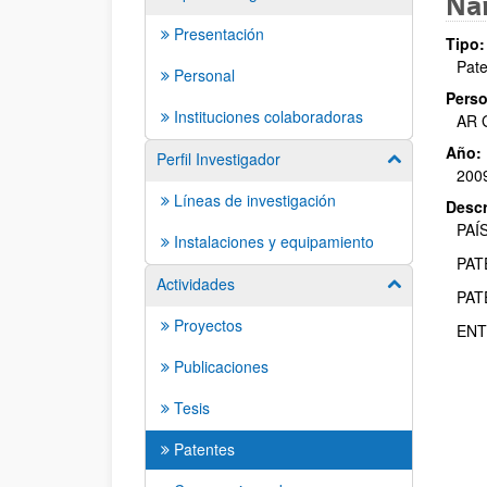
Nan
Presentación
Tipo:
Pate
Personal
Perso
Instituciones colaboradoras
AR G
Año:
Perfil Investigador
Mostrar/ocult
200
Líneas de investigación
Descr
PAÍ
Instalaciones y equipamiento
PAT
Actividades
Mostrar/ocult
PAT
Proyectos
ENT
Publicaciones
Tesis
Patentes