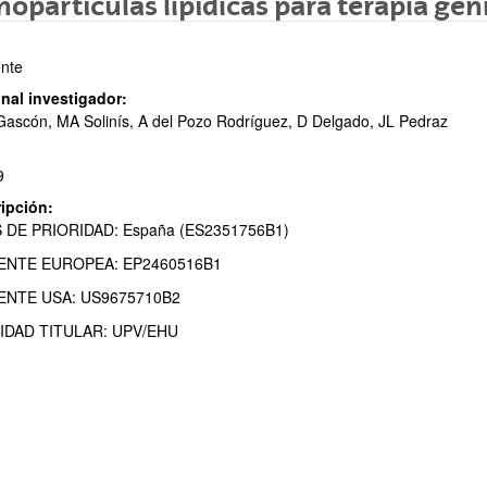
opartículas lipídicas para terapia gén
nte
nal investigador:
ascón, MA Solinís, A del Pozo Rodríguez, D Delgado, JL Pedraz
ar subpáginas
9
ipción:
S DE PRIORIDAD: España (ES2351756B1)
ENTE EUROPEA: EP2460516B1
ar subpáginas
ENTE USA: US9675710B2
IDAD TITULAR: UPV/EHU