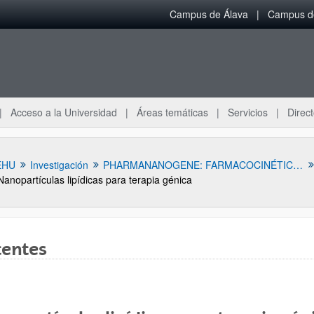
Campus de Álava
Campus de
Acceso a la Universidad
Áreas temáticas
Servicios
Direct
EHU
Investigación
PHARMANANOGENE: FARMACOCINÉTICA, NANOTECNOLOGÍA Y TERAPIA GÉNICA
Nanopartículas lipídicas para terapia génica
tentes
ar subpáginas