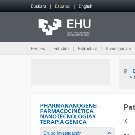
Saltar al contenido principal
Euskara
Español
English
Perfiles
Estudios
Estructura
Investigación
PHARMANANOGENE:
Pa
FARMACOCINÉTICA,
NANOTECNOLOGÍA Y
TERAPIA GÉNICA
Grupo Investigación
Mostrar/ocult