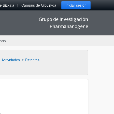
 Bizkaia
Campus de Gipuzkoa
Iniciar sesión
Grupo de Investigación
Pharmananogene
orio
Actividades
Patentes