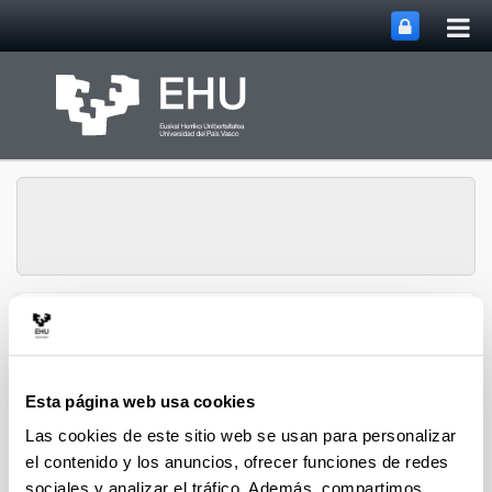
Abri
Saltar al contenido principal
me
prin
Grupo de Investigación
Abrir/cerrar m
Menú
QUALIKER
Esta página web usa cookies
Las cookies de este sitio web se usan para personalizar
Publicaciones: 2021
el contenido y los anuncios, ofrecer funciones de redes
sociales y analizar el tráfico. Además, compartimos