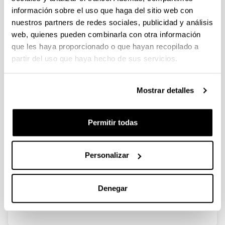
información sobre el uso que haga del sitio web con
nuestros partners de redes sociales, publicidad y análisis
Professional Quality of Life in
web, quienes pueden combinarla con otra información
Research Involving Laboratory
que les haya proporcionado o que hayan recopilado a
Animals
partir del uso que haya hecho de sus servicios.
Autoría:
Goñi-Balenziaga, O., Ortega-Saez, I., Vila, S., Vegas,
O. eta Azkona, G.
Mostrar detalles
Año:
2021
Permitir todas
Revista:
Animals
Volumen:
Personalizar
11(9), 2639
DOI
:
Denegar
10.3390/ani11092639