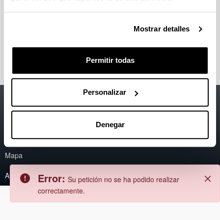
Error
Atrás
Error:
No se ha podido encontrar el
Cerrar
Mostrar detalles
contenido.
Permitir todas
Personalizar
Accesibilidad
EHU
Información legal
Denegar
Contacto
Mapa
Ayuda
Error:
Su petición no se ha podido realizar
correctamente.