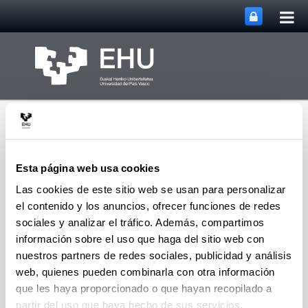
Abri
Saltar al contenido principal
me
prin
Esta página web usa cookies
Las cookies de este sitio web se usan para personalizar
el contenido y los anuncios, ofrecer funciones de redes
Grupo de Investigación
Abrir/cerrar m
Menú
QUALIKER
sociales y analizar el tráfico. Además, compartimos
información sobre el uso que haga del sitio web con
nuestros partners de redes sociales, publicidad y análisis
web, quienes pueden combinarla con otra información
Publicaciones: 2021
que les haya proporcionado o que hayan recopilado a
partir del uso que haya hecho de sus servicios.