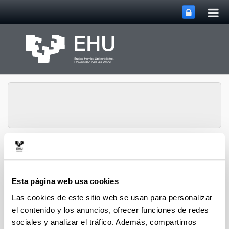
Abri
Saltar al contenido principal
me
prin
Grupo de Investigación
Abrir/cerrar m
Menú
QUALIKER
Esta página web usa cookies
Las cookies de este sitio web se usan para personalizar
Publicaciones: 2023
el contenido y los anuncios, ofrecer funciones de redes
sociales y analizar el tráfico. Además, compartimos