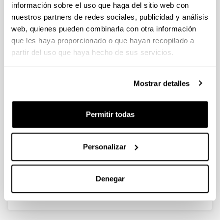
información sobre el uso que haga del sitio web con
nuestros partners de redes sociales, publicidad y análisis
Perceived professional quality of
web, quienes pueden combinarla con otra información
life and mental well-being among
que les haya proporcionado o que hayan recopilado a
animal facility personnel in Spain
partir del uso que haya hecho de sus servicios.
Autoría:
Goñi-Balentziaga, O. eta Azkona, G.
Mostrar detalles
Año:
2023
Permitir todas
Revista:
Laboratory Animals
Volumen:
Personalizar
8
DOI
:
https://doi.org/10.1177/00236772231187177
Denegar