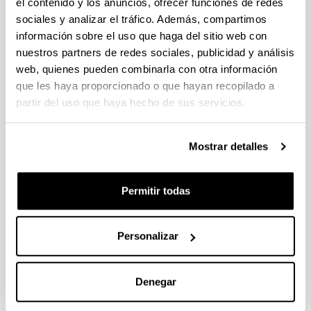
el contenido y los anuncios, ofrecer funciones de redes
sociales y analizar el tráfico. Además, compartimos
Technology and Mental Health:
información sobre el uso que haga del sitio web con
Benefits and Risks
nuestros partners de redes sociales, publicidad y análisis
web, quienes pueden combinarla con otra información
Autoría:
que les haya proporcionado o que hayan recopilado a
Balluerka, N. eta Goñi-Balentziaga, O.
partir del uso que haya hecho de sus servicios.
Año:
2023
Revista:
Mostrar detalles
Revista Internacional de Estudios Vascos (RIEV)
Volumen:
Permitir todas
68(2)
Página de inicio - Página de fin:
31 - 40
Personalizar
Más información
(Abre una nueva ventana)
https://ekoizpen-
Denegar
zientifikoa.ehu.eus/documentos/660d9e3d1f324b
0dfb9f3150