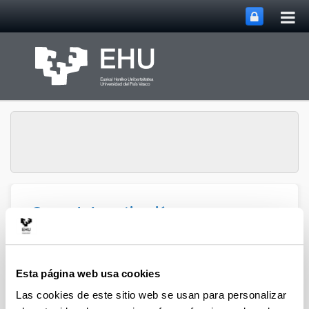
Abri
Saltar al contenido principal
me
prin
Grupo de Investigación
Abrir/cerrar m
Menú
QUALIKER
Esta página web usa cookies
Publicaciones: 2023
Las cookies de este sitio web se usan para personalizar