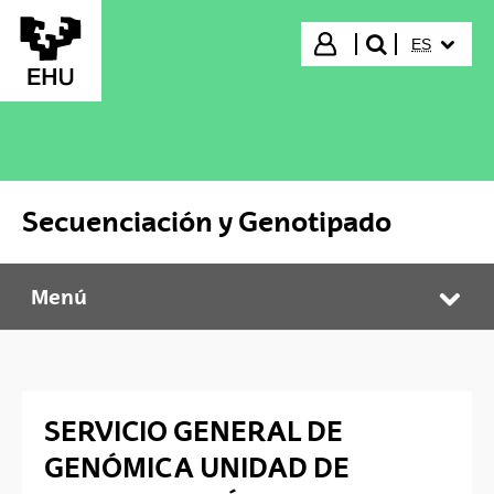
Saltar al contenido principal
IDIOMA S
Iniciar sesión
ES
buscar"
Secuenciación y Genotipado
Menú
Secuenciación y Genotipado
Abr
SERVICIO GENERAL DE
GENÓMICA UNIDAD DE