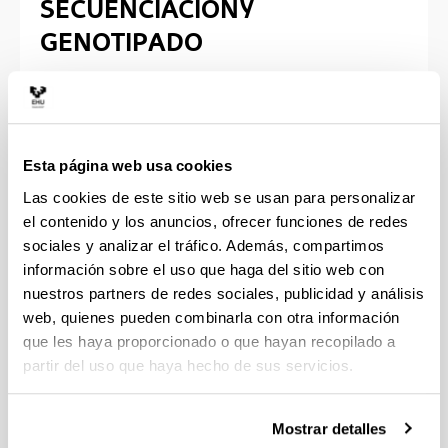
SECUENCIACIÓN Y
GENOTIPADO
Localización
Universidad del País Vasco UPV/EHU
Esta página web usa cookies
Centro de Biotecnología Animal - edificio
Las cookies de este sitio web se usan para personalizar
Maria Goyri
el contenido y los anuncios, ofrecer funciones de redes
Parque científico de la UPV/EHU.
sociales y analizar el tráfico. Además, compartimos
Campus de Bizkaia.
información sobre el uso que haga del sitio web con
Bº Sarriena, s/n 48940 Leioa (Bizkaia)
nuestros partners de redes sociales, publicidad y análisis
web, quienes pueden combinarla con otra información
que les haya proporcionado o que hayan recopilado a
partir del uso que haya hecho de sus servicios.
Existe a disposición de los usuarios
una capa Layar para facilitar la
geolocalización de los servicios en
Mostrar detalles
cada uno de los Campus de la UPV/EHU.
Siga el