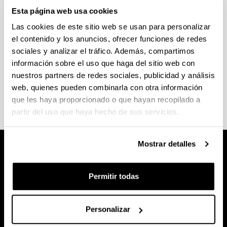
SECUENCIACIÓN Y
Esta página web usa cookies
GENOTIPADO
Las cookies de este sitio web se usan para personalizar
el contenido y los anuncios, ofrecer funciones de redes
Tarifas del servicio de Secuenciación y
sociales y analizar el tráfico. Además, compartimos
Genotipado
información sobre el uso que haga del sitio web con
nuestros partners de redes sociales, publicidad y análisis
Tarifas generales de los SGIker (pdf, 1500 KB)
web, quienes pueden combinarla con otra información
que les haya proporcionado o que hayan recopilado a
partir del uso que haya hecho de sus servicios.
Mostrar detalles
Permitir todas
Personalizar