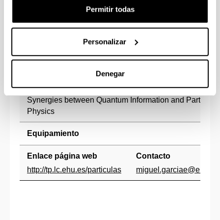
We regularly supervise Bachelor, Master and PhD
Permitir todas
students.
Líneas de Investigación
Personalizar
Quantum Chromodynamics (QCD) – hadron structure
and formation
Collider Physics
Denegar
Neutrino and Dark Matter Physics
Synergies between Quantum Information and Particle
Physics
Equipamiento
Enlace página web
Contacto
http://tp.lc.ehu.es/particulas
miguel.garciae@ehu.eu