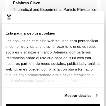
Palabras Clave
Theoretical and Experimental Particle Physics, collider
phenomenology, QCD, neutrinos, dark matter, effective
field theories
Descripción
Esta página web usa cookies
What is the fundamental structure of matter? How do
Las cookies de este sitio web se usan para personalizar
elementary particles interact? How does this shape the
el contenido y los anuncios, ofrecer funciones de redes
evolution of the Universe? Many questions in
sociales y analizar el tráfico. Además, compartimos
fundamental physics remain unanswered.
información sobre el uso que haga del sitio web con
In our group, we combine theoretical calculations with
nuestros partners de redes sociales, publicidad y análisis
experimental data to improve our understanding of the
web, quienes pueden combinarla con otra información
strong interaction and the properties of neutrinos and
que les haya proporcionado o que hayan recopilado a
dark matter.
partir del uso que haya hecho de sus servicios.
We collaborate with many different theoretical and
experimental groups around the world.
Mostrar detalles
Our research is funded by regional, national and
european grants.