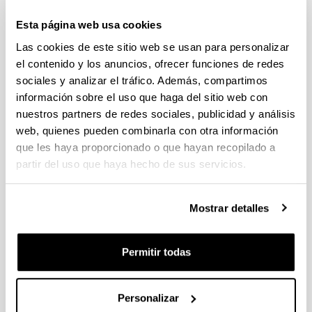
(BOPV 10 de abril 2024)
(
PDF
, 205,26
KB
)
Esta página web usa cookies
Normativa de la UPV/EHU sobre Trabajos Fin
Las cookies de este sitio web se usan para personalizar
de Grado
el contenido y los anuncios, ofrecer funciones de redes
sociales y analizar el tráfico. Además, compartimos
Normativa de la ZTF-FCT
información sobre el uso que haga del sitio web con
nuestros partners de redes sociales, publicidad y análisis
web, quienes pueden combinarla con otra información
(Abre una nueva ventana)
Normativa de la ZTF-FCT sobre Trabajos Fin
que les haya proporcionado o que hayan recopilado a
de Grado
(
PDF
, 4,96
MB
)
partir del uso que haya hecho de sus servicios.
(Abre una nueva ventana)
Anexo II - Informe previo de supervisión del
programa de intercambio
(
PDF
, 89,59
KB
)
Mostrar detalles
(Abre una nueva ventana)
Anexo II - Informe previo de supervisión del
programa de intercambio
(
DOCX
, 12,15
KB
)
Permitir todas
(Abre una nueva ventana)
Anexo III - Informe final de supervisión del
Personalizar
programa de intercambio
(
PDF
, 92,35
KB
)