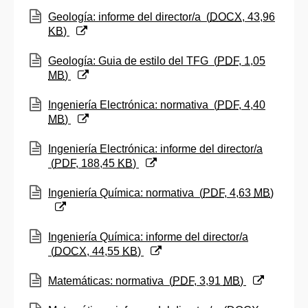
(Abre una nueva ventana)
Geología: informe del director/a
(
DOCX
, 43,96
KB
)
(Abre una nueva ventana)
Geología: Guia de estilo del TFG
(
PDF
, 1,05
MB
)
(Abre una nueva ventana)
Ingeniería Electrónica: normativa
(
PDF
, 4,40
MB
)
(Abre una nueva ventana)
Ingeniería Electrónica: informe del director/a
(
PDF
, 188,45
KB
)
(Abre una nueva ventana)
Ingeniería Química: normativa
(
PDF
, 4,63
MB
)
(Abre una nueva ventana)
Ingeniería Química: informe del director/a
(
DOCX
, 44,55
KB
)
(Abre una nueva ventana)
Matemáticas: normativa
(
PDF
, 3,91
MB
)