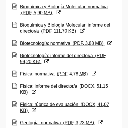
(Abre una nueva ventana)
Bioquímica y Biología Molecular: normativa
(
PDF
, 5,90
MB
)
(Abre una nueva ventana)
Bioquímica y Biología Molecular: informe del
director/a
(
PDF
, 111,70
KB
)
(Abre una nueva ventana)
Biotecnología: normativa
(
PDF
, 3,88
MB
)
(Abre una nueva ventana)
Biotecnología: informe del director/a
(
PDF
,
99,20
KB
)
(Abre una nueva ventana)
Física: normativa
(
PDF
, 4,78
MB
)
(Abre una nueva ventana)
Física: informe del director/a
(
DOCX
, 51,15
KB
)
(Abre una nueva ventana)
Física: rúbrica de evaluación
(
DOCX
, 41,07
KB
)
(Abre una nueva ventana)
Geología: normativa
(
PDF
, 3,23
MB
)