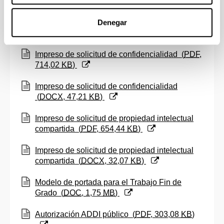
(Abre una nueva ventana)
Anexo III - Informe final de supervisión del
programa de intercambio
(
DOCX
, 12,71
KB
)
Denegar
(Abre una nueva ventana)
Impreso de solicitud de confidencialidad
(
PDF
,
714,02
KB
)
(Abre una nueva ventana)
Impreso de solicitud de confidencialidad
(
DOCX
, 47,21
KB
)
(Abre una nueva ventana)
Impreso de solicitud de propiedad intelectual
compartida
(
PDF
, 654,44
KB
)
(Abre una nueva ventana)
Impreso de solicitud de propiedad intelectual
compartida
(
DOCX
, 32,07
KB
)
(Abre una nueva ventana)
Modelo de portada para el Trabajo Fin de
Grado
(
DOC
, 1,75
MB
)
(Abre una nueva ventana)
Autorización ADDI público
(
PDF
, 303,08
KB
)