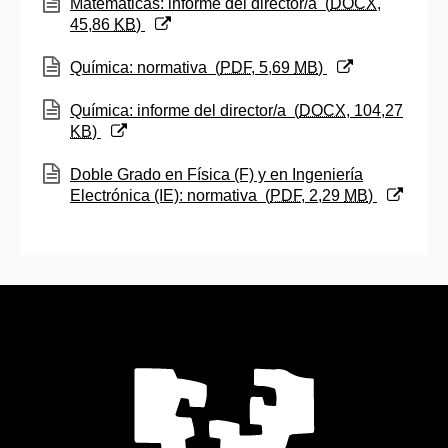
(Abre una nueva ventana)
Matemáticas: informe del director/a
(
DOCX
,
45,86
KB
)
(Abre una nueva ventana)
Química: normativa
(
PDF
, 5,69
MB
)
(Abre una nueva ventana)
Química: informe del director/a
(
DOCX
, 104,27
KB
)
(Abre una nueva ventana)
Doble Grado en Física (F) y en Ingeniería
Electrónica (IE): normativa
(
PDF
, 2,29
MB
)