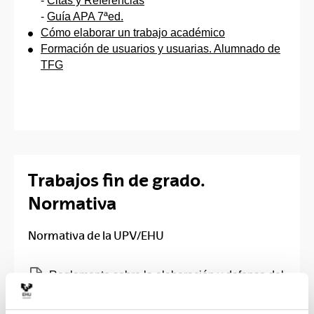
-
Citas y Referencias
-
Guía APA 7ªed.
Cómo elaborar un trabajo académico
Formación de usuarios y usuarias. Alumnado de
TFG
Trabajos fin de grado.
Normativa
Normativa de la UPV/EHU
(Abre una nueva ventana)
Reglamento sobre la elaboración y defensa del
Trabajo Fin de Grado en la Universidad del
País Vasco / Euskal Herriko Unibertsitatea