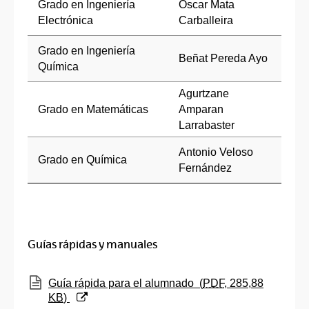
Grado en Ingeniería
Oscar Mata
Electrónica
Carballeira
Grado en Ingeniería
Beñat Pereda Ayo
Química
Agurtzane
Grado en Matemáticas
Amparan
Larrabaster
Antonio Veloso
Grado en Química
Fernández
Guías rápidas y manuales
(Abre una nueva ventana)
Guía rápida para el alumnado
(
PDF
, 285,88
KB
)