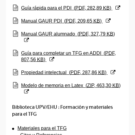
(Abre una nueva ventana)
Guía rápida para el PDI
(
PDF
, 282,89
KB
)
(Abre una nueva ventana)
Manual GAUR PDI
(
PDF
, 209,65
KB
)
(Abre una nueva ventana)
Manual GAUR alumnado
(
PDF
, 327,79
KB
)
(Abre una nueva ventana)
Guía para completar un TFG en ADDI
(
PDF
,
807,56
KB
)
(Abre una nueva ventana)
Propiedad intelectual
(
PDF
, 287,86
KB
)
(Abre una nueva ventana)
Modelo de memoria en Latex
(
ZIP
, 463,30
KB
)
Biblioteca UPV/EHU : Formación y materiales
para el TFG
Materiales para el TFG