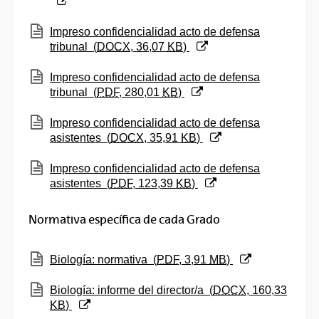
(Abre una nueva ventana)
Impreso confidencialidad acto de defensa
tribunal
(
DOCX
, 36,07
KB
)
(Abre una nueva ventana)
Impreso confidencialidad acto de defensa
tribunal
(
PDF
, 280,01
KB
)
(Abre una nueva ventana)
Impreso confidencialidad acto de defensa
asistentes
(
DOCX
, 35,91
KB
)
(Abre una nueva ventana)
Impreso confidencialidad acto de defensa
asistentes
(
PDF
, 123,39
KB
)
Normativa específica de cada Grado
(Abre una nueva ventana)
Biología: normativa
(
PDF
, 3,91
MB
)
(Abre una nueva ventana)
Biología: informe del director/a
(
DOCX
, 160,33
KB
)