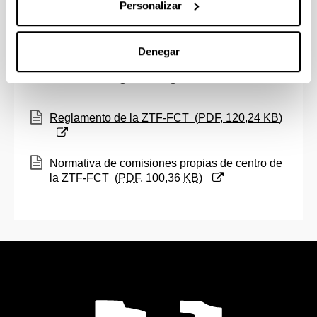
Personalizar
Denegar
Normativas de órganos de gestión
(Abre una nueva ventana)
Reglamento de la ZTF-FCT
(
PDF
, 120,24
KB
)
(Abre una nueva ventana)
Normativa de comisiones propias de centro de
la ZTF-FCT
(
PDF
, 100,36
KB
)