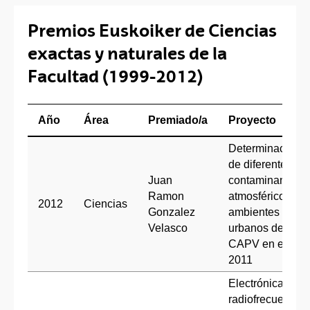
Premios Euskoiker de Ciencias
exactas y naturales de la
Facultad (1999-2012)
Año
Área
Premiado/a
Proyecto
Determinación
de diferentes
Juan
contaminantes
Ramon
atmosféricos en
2012
Ciencias
Gonzalez
ambientes
Velasco
urbanos de la
CAPV en el año
2011
Electrónica,
radiofrecuencia