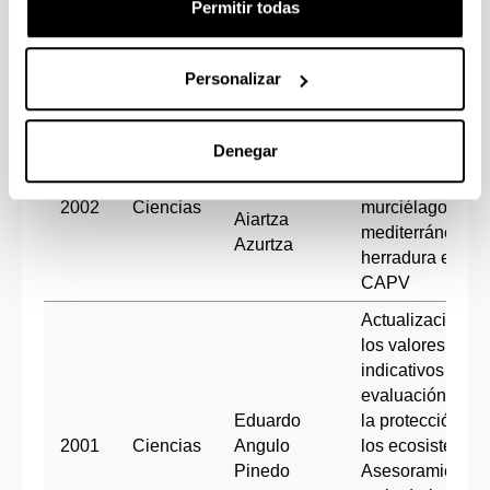
Permitir todas
GENIO (Gestor
Embebido
Natural de
Personalizar
Interfaz Oral)
Propuesta de
Denegar
plan de
José
recuperación de
Ramón
2002
Ciencias
murciélago
Aiartza
mediterráneo de
Azurtza
herradura en la
CAPV
Actualización de
los valores
indicativos de
evaluación para
Eduardo
la protección de
2001
Ciencias
Angulo
los ecosistemas.
Pinedo
Asesoramiento