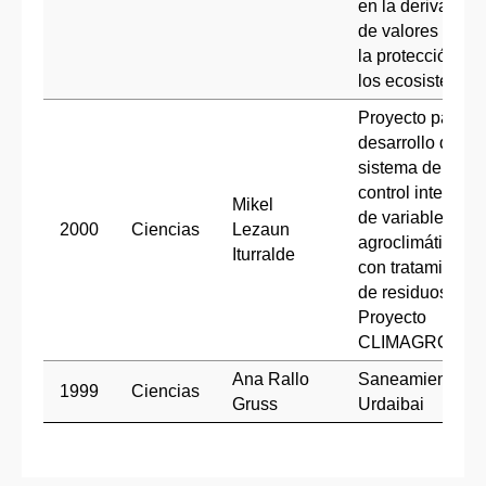
en la derivación
de valores para
la protección de
los ecosistemas
Proyecto para el
desarrollo de un
sistema de
control integrad
Mikel
de variables
2000
Ciencias
Lezaun
agroclimáticas
Iturralde
con tratamiento
de residuos.
Proyecto
CLIMAGRO
Ana Rallo
Saneamiento
1999
Ciencias
Gruss
Urdaibai