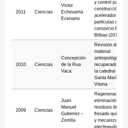
y control para
Victor
construcción del
2011
Ciencias
Echevarria
acelerador de
Ecenarro
partículas del
consorcio ESS -
Bilbao (2011)
Revisión de
material
Concepción
antropológico
2010
Ciencias
de la Rua
recuperado en
Vaca
la catedral de
Santa María de
Vitoria
Regeneración y
Juan
eliminación de
Manuel
residuos de
2009
Ciencias
Gutierrez –
fresado químico
Zorrilla
y mecanizado
electroquímico