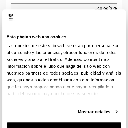
Ecología del
Emma
fitoplancton de
2008
Ciencias
Orive
estuarios y
Aguirre
aguas costeras
Esta página web usa cookies
Seguimiento de
Iñaki
procesos en el
Las cookies de este sitio web se usan para personalizar
2007
Ciencias
Antigüedad
medio hídrico:
el contenido y los anuncios, ofrecer funciones de redes
Auzmendi
conocer para
sociales y analizar el tráfico. Además, compartimos
decidir
información sobre el uso que haga del sitio web con
nuestros partners de redes sociales, publicidad y análisis
Sistema de
web, quienes pueden combinarla con otra información
diálogo
que les haya proporcionado o que hayan recopilado a
usuario/máquin
con entrada de
partir del uso que haya hecho de sus servicios.
habla natural en
dominios
Inés Torres
Mostrar detalles
2004
Ciencias
restringidos: al
Barañano
amparo del
proyecto INTEK: