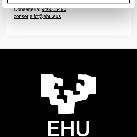
Conserjería:
946015490
conserje.fct@ehu.eus