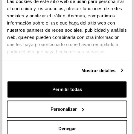
Las cookies de este sitio web se usan para personalizar
el contenido y los anuncios, ofrecer funciones de redes
Facultad de Ciencia y Tecnología
sociales y analizar el tráfico. Además, compartimos
información sobre el uso que haga del sitio web con
nuestros partners de redes sociales, publicidad y análisis
web, quienes pueden combinarla con otra información
que les haya proporcionado o que hayan recopilado a
partir del uso que haya hecho de sus servicios.
Mostrar detalles
Permitir todas
Facultad de Ciencia y Tecnología
Cómo lle
(Abre un
Personalizar
Barrio Sarriena s/n. 48940 Leioa - Bizkaia
Secretaría alumnado:
946012677
Denegar
sec-centro.fct@ehu.eus