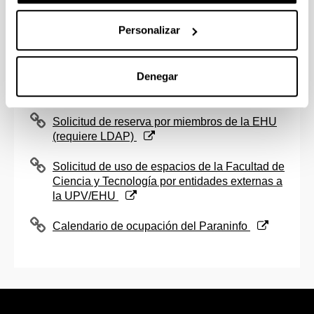
que incluye traducción simultánea.
Personalizar
Se dispone de 2
lazos de inducción magnética
para garantizar el acceso a la información de
personas con discapacidad auditiva, usuarios de
Denegar
audífonos y/o con implante coclear.
(Abre una nueva ventana)
Solicitud de reserva por miembros de la EHU
(requiere LDAP)
(Abre una nueva ventana)
Solicitud de uso de espacios de la Facultad de
Ciencia y Tecnología por entidades externas a
la UPV/EHU
(Abre una nueva ventana)
Calendario de ocupación del Paraninfo