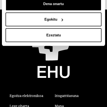
Dena onartu
Egokitu
Ezeztatu
Egoitza elektronikoa
Irisgarritasuna
Lege oharra
Mapa