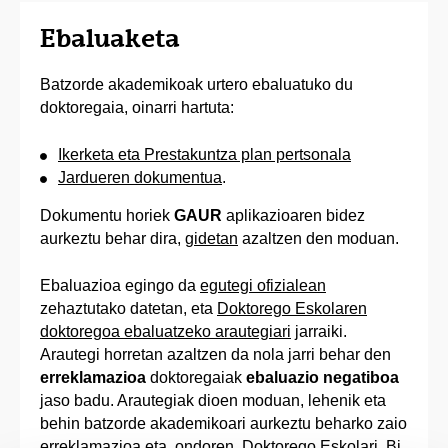
Ebaluaketa
Batzorde akademikoak urtero ebaluatuko du
doktoregaia, oinarri hartuta:
Ikerketa eta Prestakuntza plan pertsonala
Jardueren dokumentua
.
Dokumentu horiek
GAUR
aplikazioaren bidez
aurkeztu behar dira,
gidetan
azaltzen den moduan.
Ebaluazioa egingo da
egutegi ofizialean
zehaztutako datetan, eta
Doktorego Eskolaren
doktoregoa ebaluatzeko arautegiari
jarraiki.
Arautegi horretan azaltzen da nola jarri behar den
erreklamazioa
doktoregaiak
ebaluazio negatiboa
jaso badu. Arautegiak dioen moduan, lehenik eta
behin batzorde akademikoari aurkeztu beharko zaio
erreklamazioa eta, ondoren, Doktorego Eskolari. Bi