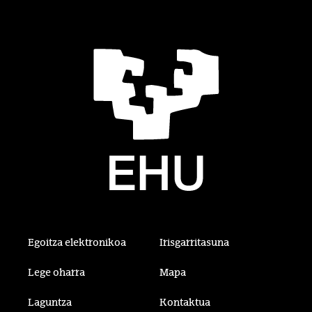
Egoitza elektronikoa
Irisgarritasuna
Lege oharra
Mapa
Laguntza
Kontaktua