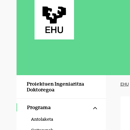
Eduki nagusira joan
Proiektuen Ingeniaritza
EHU
Doktoregoa
Erakutsi/izku
Programa
Antolaketa