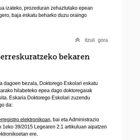
ua izateko, prozeduran zehaztutako epean
 gero, baja eskatu beharko duzu oraingo
Itzuli
gora
 berreskuratzeko bekaren
a dagoen bezala, Doktorego Eskolari eskatu
retarako hilabeteko epea dago doktoregaiak
ita. Eskaria Doktorego Eskolari zuzendu
go da:
rregistro elektronikoan
, bai eta Administrazio
n 1eko 39/2015 Legearen 2.1 artikuluan aipatzen
ktronikoetan ere.