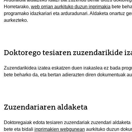
Horretarako,
web orrian aurkituko duzun inprimakia
bete behar
programako idazkariari eta arduradunari. Aldaketa onartuz ger
aurkezteko.
Doktorego tesiaren zuzendarikide iz
Zuzendarikidea izatea eskatzen duen irakaslea ez bada pro
bete beharko da, eta bertan adierazten diren dokumentuak au
Zuzendariaren aldaketa
Doktoregaiak edota tesiaren zuzendariak zuzendari aldaketa
bete eta bidali
inprimakien webgunean
aurkituko duzun doku