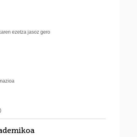
karen ezetza jasoz gero
amazioa
)
kademikoa