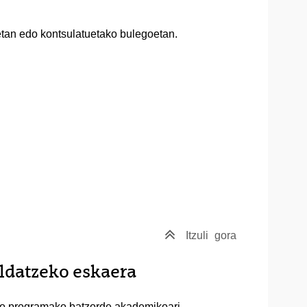
oetan edo kontsulatuetako bulegoetan.
Itzuli
gora
ldatzeko eskaera
ego programako batzorde akademikoari.