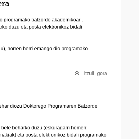
era
go programako batzorde akademikoari.
ko duzu eta posta elektronikoz bidali
), horren berri emango dio programako
Itzuli
gora
 behar diozu Doktorego Programaren Batzorde
a bete beharko duzu (eskuragarri hemen:
imakiak
) eta posta elektronikoz bidali programako