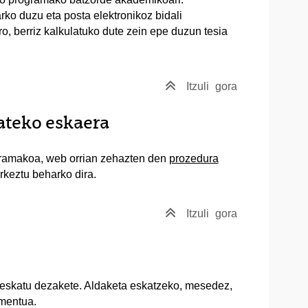
ko duzu eta posta elektronikoz bidali
o, berriz kalkulatuko dute zein epe duzun tesia
Itzuli
gora
ateko eskaera
gramakoa, web orrian zehazten den
prozedura
rkeztu beharko dira.
Itzuli
gora
 eskatu dezakete. Aldaketa eskatzeko, mesedez,
mentua.