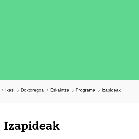
Ikasi
Doktoregoa
Eskaintza
Programa
Izapideak
tatu azpiorriak
Izapideak