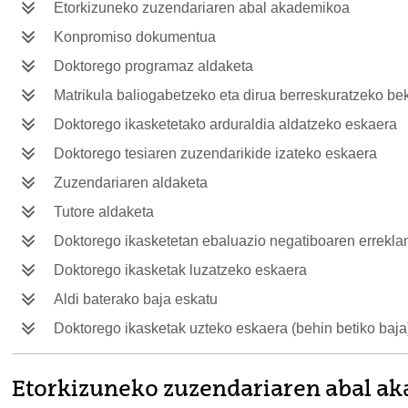
Etorkizuneko zuzendariaren abal akademikoa
Konpromiso dokumentua
Doktorego programaz aldaketa
Matrikula baliogabetzeko eta dirua berreskuratzeko be
Doktorego ikasketetako arduraldia aldatzeko eskaera
Doktorego tesiaren zuzendarikide izateko eskaera
Zuzendariaren aldaketa
Tutore aldaketa
Doktorego ikasketetan ebaluazio negatiboaren errekl
Doktorego ikasketak luzatzeko eskaera
Aldi baterako baja eskatu
Doktorego ikasketak uzteko eskaera (behin betiko baja
Etorkizuneko zuzendariaren abal a