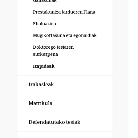
Gaitasunak
Prestakuntza Jardueren Plana
Ebaluazioa
Mugikortasuna eta egonaldiak
Doktorego tesiaren
aurkezpena
Izapideak
Irakasleak
Matrikula
Defendatutako tesiak