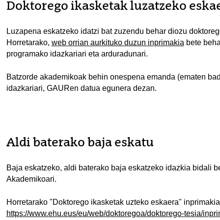
Doktorego ikasketak luzatzeko eska
Luzapena eskatzeko idatzi bat zuzendu behar diozu doktore
Horretarako,
web orrian aurkituko duzun inprimakia
bete behar
programako idazkariari eta arduradunari.
Batzorde akademikoak behin onespena emanda (ematen badu
idazkariari, GAURen datua egunera dezan.
Aldi baterako baja eskatu
Baja eskatzeko, aldi baterako baja eskatzeko idazkia bidali
Akademikoari.
Horretarako "Doktorego ikasketak uzteko eskaera" inprimaki
https://www.ehu.eus/eu/web/doktoregoa/doktorego-tesia/inpr