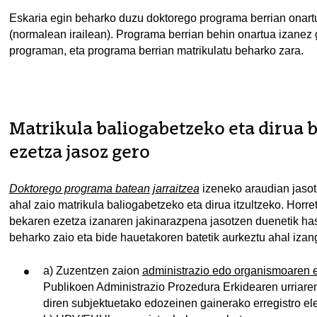
Eskaria egin beharko duzu doktorego programa berrian onart
(normalean irailean). Programa berrian behin onartua izanez
programan, eta programa berrian matrikulatu beharko zara.
Matrikula baliogabetzeko eta dirua
ezetza jasoz gero
Doktorego programa batean jarraitzea
izeneko araudian jasot
ahal zaio matrikula baliogabetzeko eta dirua itzultzeko. Hor
bekaren ezetza izanaren jakinarazpena jasotzen duenetik has
beharko zaio eta bide hauetakoren batetik aurkeztu ahal izan
a) Zuzentzen zaion
administrazio edo organismoaren e
Publikoen Administrazio Prozedura Erkidearen urriare
diren subjektuetako edozeinen gainerako erregistro ele