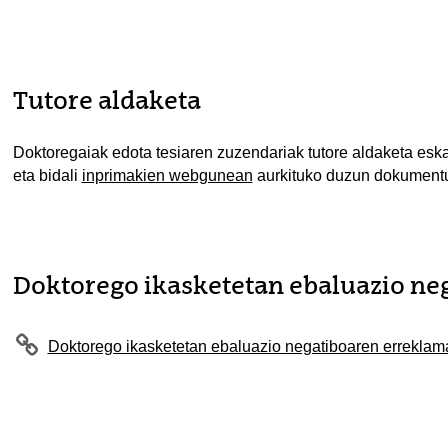
Tutore aldaketa
Doktoregaiak edota tesiaren zuzendariak tutore aldaketa esk
eta bidali
inprimakien webgunean
aurkituko duzun dokument
Doktorego ikasketetan ebaluazio ne
Doktorego ikasketetan ebaluazio negatiboaren erreklam