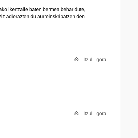
ko ikertzaile baten bermea behar dute,
ziz adierazten du aurreinskribatzen den
Itzuli
gora
Itzuli
gora