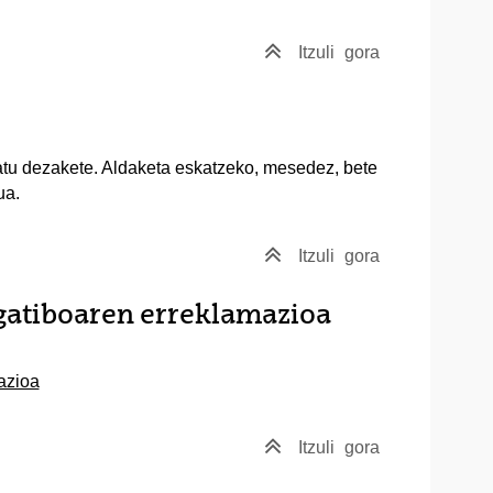
Itzuli
gora
atu dezakete. Aldaketa eskatzeko, mesedez, bete
ua.
Itzuli
gora
gatiboaren erreklamazioa
azioa
Itzuli
gora