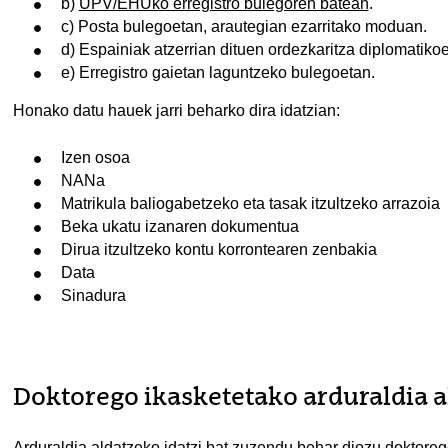
b)
UPV/EHUko erregistro bulegoren batean
.
c) Posta bulegoetan, arautegian ezarritako moduan.
d) Espainiak atzerrian dituen ordezkaritza diplomatik
e) Erregistro gaietan laguntzeko bulegoetan.
Honako datu hauek jarri beharko dira idatzian:
Izen osoa
NANa
Matrikula baliogabetzeko eta tasak itzultzeko arrazoia
Beka ukatu izanaren dokumentua
Dirua itzultzeko kontu korrontearen zenbakia
Data
Sinadura
Doktorego ikasketetako arduraldia a
Arduraldia aldatzeko idatzi bat zuzendu behar diozu doktor