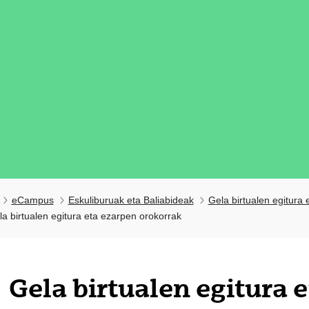
eCampus
Eskuliburuak eta Baliabideak
Gela birtualen egitura
a birtualen egitura eta ezarpen orokorrak
Gela birtualen egitura 