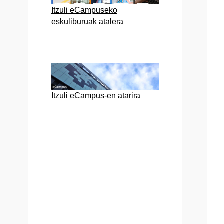
Itzuli eCampuseko
eskuliburuak atalera
Itzuli eCampus-en atarira