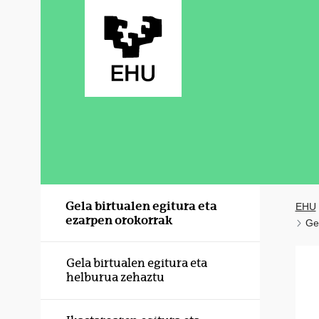
Eduki nagusira joan
Gela birtualen egitura eta
EHU
ezarpen orokorrak
Gel
Gela birtualen egitura eta
helburua zehaztu