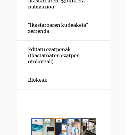
Ikastaroaren egitura eta
nabigazioa
"Ikastaroaren kudeaketa"
zerrenda
Editatu ezarpenak
(Ikastaroaren ezarpen
orokorrak)
Blokeak