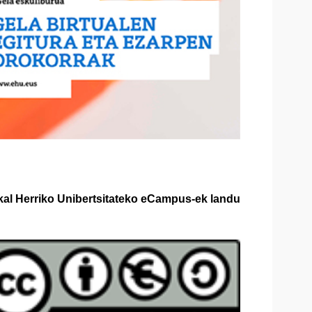
kal Herriko Unibertsitateko eCampus-ek landu