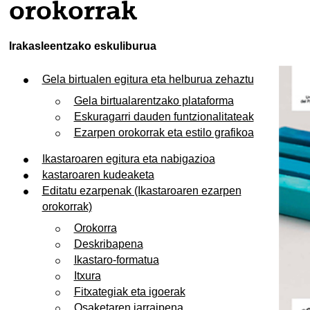
orokorrak
Irakasleentzako eskuliburua
Gela birtualen egitura eta helburua zehaztu
Gela birtualarentzako plataforma
Eskuragarri dauden funtzionalitateak
Ezarpen orokorrak eta estilo grafikoa
Ikastaroaren egitura eta nabigazioa
kastaroaren kudeaketa
Editatu ezarpenak (Ikastaroaren ezarpen
orokorrak)
Orokorra
Deskribapena
Ikastaro-formatua
Itxura
Fitxategiak eta igoerak
Osaketaren jarraipena