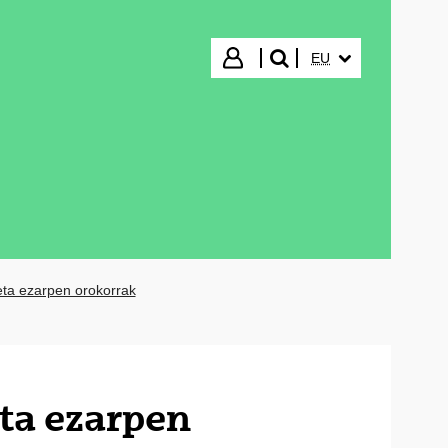
HIZKUNTZA HAUTA
Hasi saioa
EU
bilatu"
 eta ezarpen orokorrak
eta ezarpen