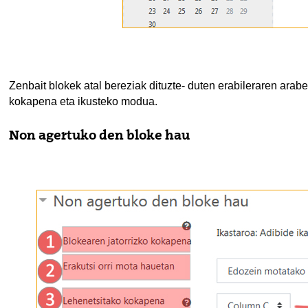
Zenbait blokek atal bereziak dituzte- duten erabileraren araber
kokapena eta ikusteko modua.
Non agertuko den bloke hau