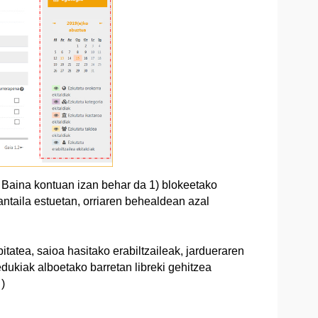
. Baina kontuan izan behar da 1) blokeetako
antaila estuetan, orriaren behealdean azal
tatea, saioa hasitako erabiltzaileak, jardueraren
dukiak alboetako barretan libreki gehitzea
)