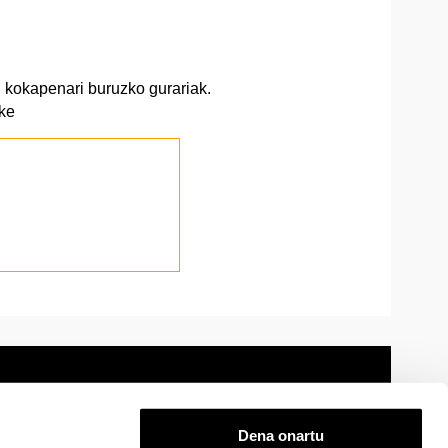
 kokapenari buruzko gurariak.
ke
Dena onartu