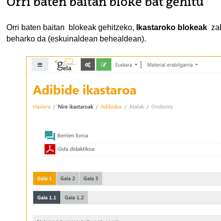
Orri baten baitan bloke bat gehitu
Orri baten baitan blokeak gehitzeko,
Ikastaroko blokeak
zab
beharko da (eskuinaldean behealdean).