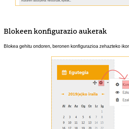
Blokeen konfigurazio aukerak
Blokea gehitu ondoren, beronen konfigurazioa zehazteko iko