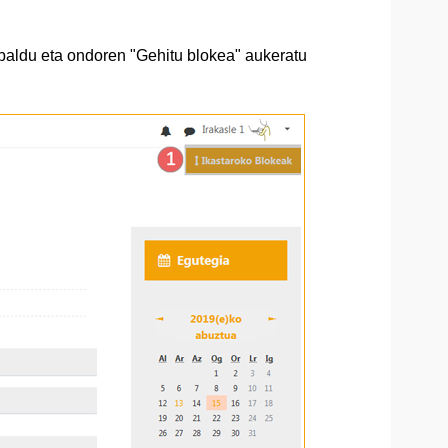
aldu eta ondoren "Gehitu blokea" aukeratu