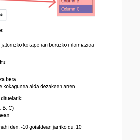
a:
jatorrizko kokapenari buruzko informazioa
tu:
uza bera
bere kokagunea alda dezakeen arren
ituelarik:
, B, C)
nean
ahi den. -10 goialdean jarriko du, 10