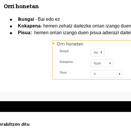
Orri honetan
Ikusgai
- Bai edo ez
Kokapena
- hemen zehatz daitezke orrian izango duen
Pisua:
hemen orrian izango duen pisua adierazi daite
rabiltzen ditu