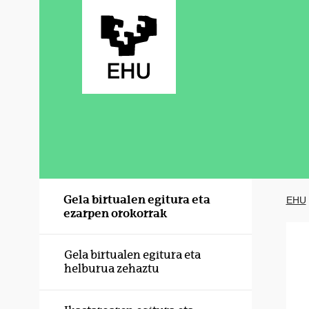
Eduki nagusira joan
Gela birtualen egitura eta
EHU
ezarpen orokorrak
Gela birtualen egitura eta
helburua zehaztu