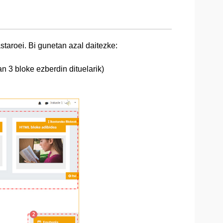
staroei. Bi gunetan azal daitezke:
n 3 bloke ezberdin dituelarik)