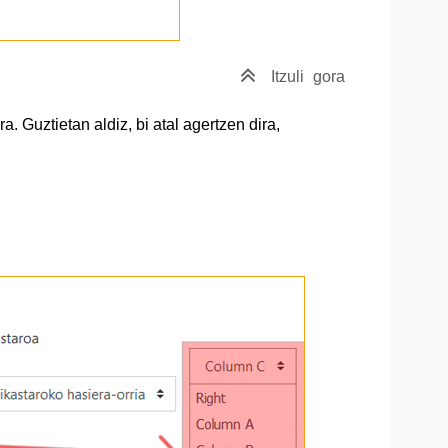
Itzuli
gora
a. Guztietan aldiz, bi atal agertzen dira,