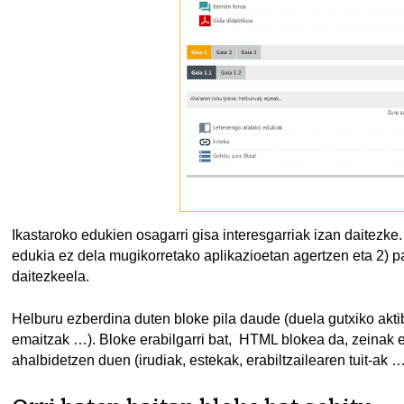
Ikastaroko edukien osagarri gisa interesgarriak izan daitezke
edukia ez dela mugikorretako aplikazioetan agertzen eta 2) p
daitezkeela.
Helburu ezberdina duten bloke pila daude (duela gutxiko aktibi
emaitzak …). Bloke erabilgarri bat, HTML blokea da, zeinak e
ahalbidetzen duen (irudiak, estekak, erabiltzailearen tuit-ak …