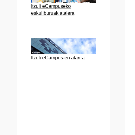
Itzuli eCampuseko
eskuliburuak atalera
Itzuli eCampus-en atarira