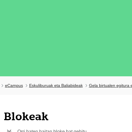
eCampus
Eskuliburuak eta Baliabideak
Gela birtualen egitura
Blokeak
Orri baten baitan bloke bat gehitu