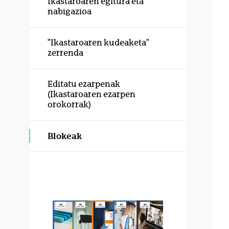
Ikastaroaren egitura eta
nabigazioa
"Ikastaroaren kudeaketa"
zerrenda
Editatu ezarpenak
(Ikastaroaren ezarpen
orokorrak)
Blokeak