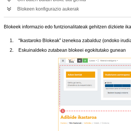
Blokeen konfigurazio aukerak
Blokeek informazio edo funtzionalitateak gehitzen dizkiete ika
“Ikastaroko Blokeak” izenekoa zabalduz (ondoko irudia
Eskuinaldeko zutabean blokeei egokitutako gunean