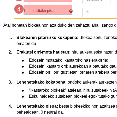
Atal honetan blokea non azalduko den zehaztu ahal izango d
Blokearen jatorrizko kokapena:
Blokea sortu zeneko 
ematen du
Erakutsi orri-mota hauetan:
hiru aukera eskaintzen di
Edozein motatako ikastaroko hasiera-orria:
Edozein ikastaro orri: aurrekoan aipatutako ga
Edozein orri: orri guztietan, orriaren arabera 
Lehenetsitako kokapena:
ondoko aukerak aurkezten d
“Ikastaroko blokeak” atalean, hiru zutabeekin (A
Eskuinaldeko zutabean blokeei egokitutako gu
Lehenetsitako pisua:
beste blokeekiko non azaltzea n
behealdean, 0 neutral da.