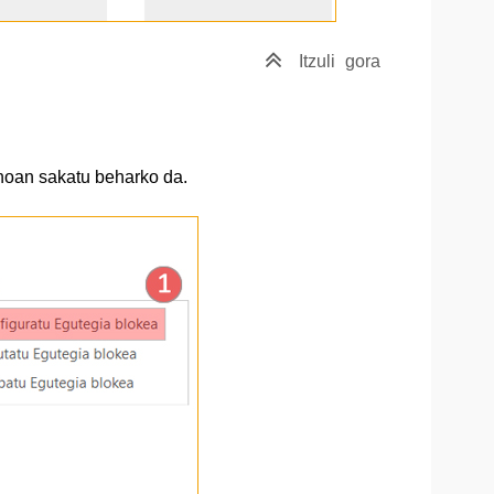
Itzuli
gora
noan sakatu beharko da.