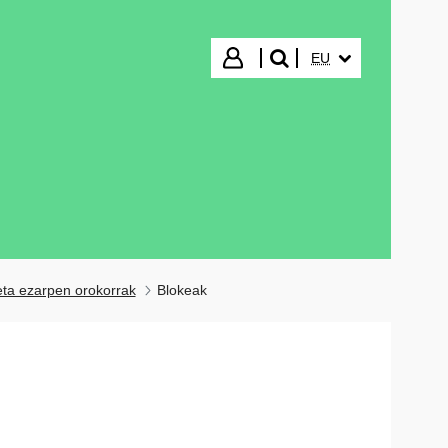
HIZKUNTZA HAUTA
Hasi saioa
EU
bilatu"
 eta ezarpen orokorrak
Blokeak