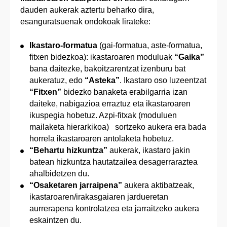
dauden aukerak aztertu beharko dira,
esanguratsuenak ondokoak lirateke:
Ikastaro-formatua
(gai-formatua, aste-formatua,
fitxen bidezkoa): ikastaroaren moduluak
“Gaika”
bana daitezke, bakoitzarentzat izenburu bat
aukeratuz, edo
“Asteka”
. Ikastaro oso luzeentzat
“Fitxen”
bidezko banaketa erabilgarria izan
daiteke, nabigazioa erraztuz eta ikastaroaren
ikuspegia hobetuz. Azpi-fitxak (moduluen
mailaketa hierarkikoa) sortzeko aukera era bada
horrela ikastaroaren antolaketa hobetuz.
“Behartu hizkuntza”
aukerak, ikastaro jakin
batean hizkuntza hautatzailea desagerraraztea
ahalbidetzen du.
“Osaketaren jarraipena”
aukera aktibatzeak,
ikastaroaren/irakasgaiaren jardueretan
aurrerapena kontrolatzea eta jarraitzeko aukera
eskaintzen du.