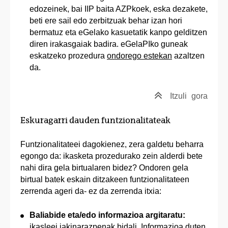
edozeinek, bai IIP baita AZPkoek, eska dezakete,
beti ere sail edo zerbitzuak behar izan hori
bermatuz eta eGelako kasuetatik kanpo gelditzen
diren irakasgaiak badira. eGelaPIko guneak
eskatzeko prozedura
ondorego estekan
azaltzen
da.
Itzuli
gora
Eskuragarri dauden funtzionalitateak
Funtzionalitateei dagokienez, zera galdetu beharra
egongo da: ikasketa prozedurako zein alderdi bete
nahi dira gela birtualaren bidez? Ondoren gela
birtual batek eskain ditzakeen funtzionalitateen
zerrenda ageri da- ez da zerrenda itxia:
Baliabide eta/edo informazioa argitaratu:
ikasleei jakinarazpenak bidali. Informazioa duten