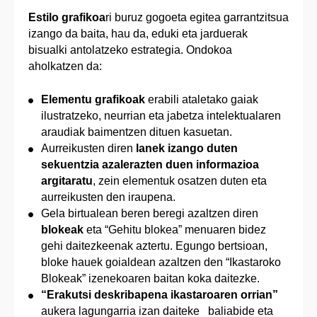
Estilo grafikoa
ri buruz gogoeta egitea garrantzitsua
izango da baita, hau da, eduki eta jarduerak
bisualki antolatzeko estrategia. Ondokoa
aholkatzen da:
Elementu grafikoak
erabili ataletako gaiak
ilustratzeko, neurrian eta jabetza intelektualaren
araudiak baimentzen dituen kasuetan.
Aurreikusten diren
lanek izango duten
sekuentzia azalerazten duen informazioa
argitaratu
, zein elementuk osatzen duten eta
aurreikusten den iraupena.
Gela birtualean beren beregi azaltzen diren
blokeak
eta “Gehitu blokea” menuaren bidez
gehi daitezkeenak aztertu. Egungo bertsioan,
bloke hauek goialdean azaltzen den “Ikastaroko
Blokeak” izenekoaren baitan koka daitezke.
“Erakutsi deskribapena ikastaroaren orrian”
aukera lagungarria izan daiteke baliabide eta