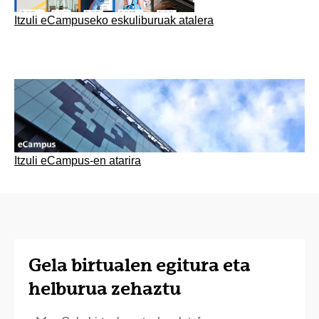
Itzuli eCampuseko eskuliburuak atalera
Itzuli eCampus-en atarira
Gela birtualen egitura eta
helburua zehaztu