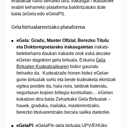
erabakiak hartu beharko dira. Irakasgai / ikastaroek
erabili beharreko plataforma baldintzatuko dute
baita (eGela edo eGelaPI).
Gela birtualarentzako plataforma
eGela: Gradu, Master Ofizial, Berezko Titulu
eta Doktoregoetarako irakasgaietan
irakats-
betebeharra daukan irakasle orok eska dezake
eGelan dagokion gela birtuala. Eskaria
Gela
Birtualen Kudeatzailearen
bidez gauzatu
beharko da. Kudeatzaile honen bidez eGelan
gune birtualak sortu eta beste kudeaketa ekintzak
egitea posible da, hala nola, taldeak bateratu,
segurtasun kopien biltegia kontsultatu… eGelan
kokatzen dira baita Zeharkako Gela Birtualak –
hauek, graduka, mailaka, masterrentzako,
berezko tituluarentzako bezala sailka daitezke.
eGelaPI:
eGelaPIn gela birtuala UPV/EHUko