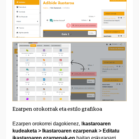
Ezarpen orokorrak eta estilo grafikoa
Ezarpen orokorrei dagokienez, I
kastaroaren
kudeaketa > Ikastaroaren ezarpenak > Editatu
ikastaroaren ezarpenak-en
baitan eskuragarri