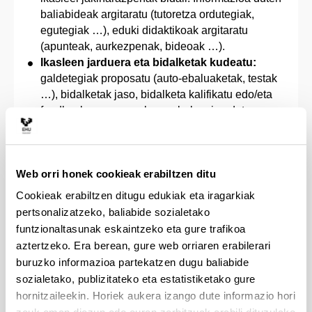
baliabideak argitaratu (tutoretza ordutegiak,
egutegiak …), eduki didaktikoak argitaratu
(apunteak, aurkezpenak, bideoak …).
Ikasleen jarduera eta bidalketak kudeatu:
galdetegiak proposatu (auto-ebaluaketak, testak
…), bidalketak jaso, bidalketa kalifikatu edo/eta
feedback eman, parekoen ebaluazioa duten
jarduerak proposatu, taldekako lanak antolatu,
ikasleak taldeka antolatzeko aukerak konfiguratu.
Jarduera kolaboratiboak planteatu:
eztabaida
Web orri honek cookieak erabiltzen ditu
eta zalantza foroak, wikiak, formularioen bidez
ikasleen ekarpenak jaso (datu baseak),
Cookieak erabiltzen ditugu edukiak eta iragarkiak
glosategiak.
pertsonalizatzeko, baliabide sozialetako
Prozesua dinamizatu eta jarraipena eman:
funtzionaltasunak eskaintzeko eta gure trafikoa
estatistikak eta aurrerapen taulak kontsultatu,
aztertzeko. Era berean, gure web orriaren erabilerari
baliabideetara edo ikastaroko ataletara sarbide
buruzko informazioa partekatzen dugu baliabide
baldintzak ezarri, dominak lortzeko erronka eta
sozialetako, publizitateko eta estatistiketako gure
baldintzak ezarri, bilera birtualak sortu,
hornitzaileekin. Horiek aukera izango dute informazio hori
kontsulta/inkestak proposatu, tutoretza edo beste