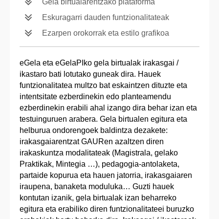
Gela birtualarentzako plataforma
Eskuragarri dauden funtzionalitateak
Ezarpen orokorrak eta estilo grafikoa
eGela eta eGelaPIko gela birtualak irakasgai /
ikastaro bati lotutako guneak dira. Hauek
funtzionalitatea multzo bat eskaintzen dituzte eta
intentsitate ezberdinekin edo planteamendu
ezberdinekin erabili ahal izango dira behar izan eta
testuinguruen arabera. Gela birtualen egitura eta
helburua ondorengoek baldintza dezakete:
irakasgaiarentzat GAURen azaltzen diren
irakaskuntza modalitateak (Magistrala, gelako
Praktikak, Mintegia …), pedagogia-antolaketa,
partaide kopurua eta hauen jatorria, irakasgaiaren
iraupena, banaketa moduluka… Guzti hauek
kontutan izanik, gela birtualak izan beharreko
egitura eta erabiliko diren funtzionalitateei buruzko