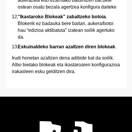
adieraztea edo ezarritako baldintzen bat bete
ostean osatu bezala agertzea konfigura daiteke
“Ikastaroko Blokeak” zabaltzeko botoia
.
Blokerik ez badauka bere baitan, aukera/botoi
hau “edizioa aktibatuta” izatean soilik agertuko
da.
Eskuinaldeko barran azaltzen diren blokeak
.
Irudi honetan azaltzen dena adibide bat da soilik.
Albo bietako blokeak eta ikastaroaren konfigurazioa
irakasleen esku gelditzen dira.