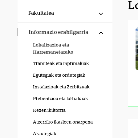
L
Erakutsi/izku
Fakultatea
Erakutsi/izku
Informazio erabilgarria
Lokalizazioa eta
Harremanetarako
Tramiteak eta inprimakiak
Egutegiak eta ordutegiak
Instalazioak eta Zerbitzuak
Prebentzioa eta larrialdiak
Kexen ibiltorria
Atzerriko ikasleen onarpena
Arautegiak