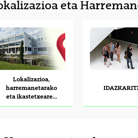
okalizazioa eta Harreman
tatu azpiorriak
tatu azpiorriak
Lokalizazioa,
harremanetarako
IDAZKARIT
eta ikastetxearen
planoak