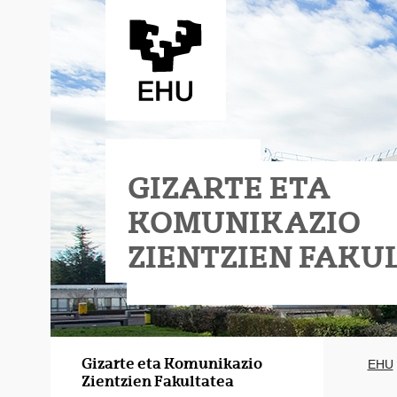
Eduki nagusira joan
GIZARTE ETA
KOMUNIKAZIO
ZIENTZIEN FAKU
Gizarte eta Komunikazio
EHU
Zientzien Fakultatea