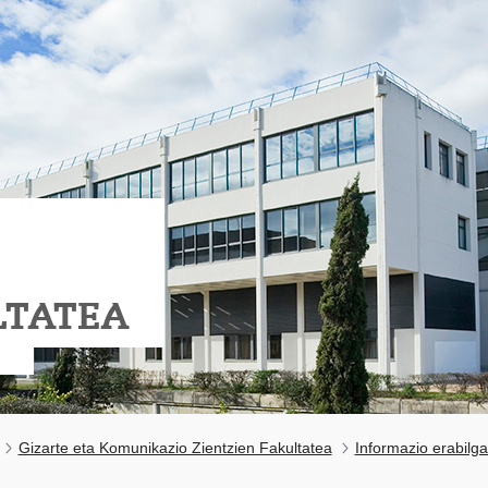
LTATEA
Gizarte eta Komunikazio Zientzien Fakultatea
Informazio erabilga