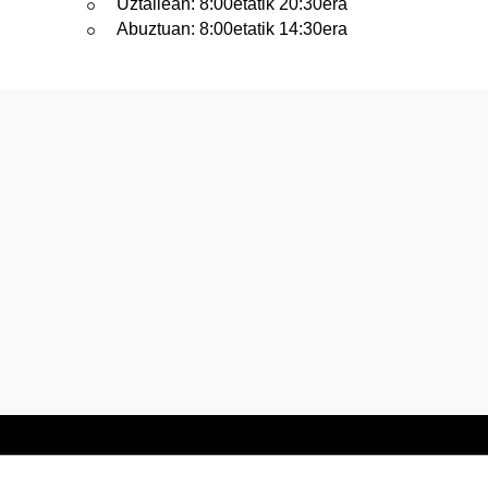
Uztailean: 8:00etatik 20:30era
tatu azpiorriak
Abuztuan: 8:00etatik 14:30era