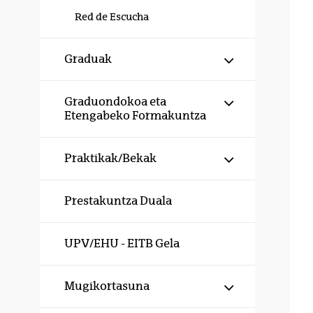
Red de Escucha
Erakutsi/izku
Graduak
Erakutsi/izku
Graduondokoa eta
Etengabeko Formakuntza
Erakutsi/izku
Praktikak/Bekak
Prestakuntza Duala
UPV/EHU - EITB Gela
Erakutsi/izku
Mugikortasuna