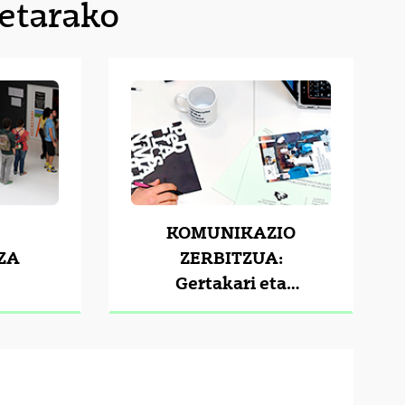
etarako
KOMUNIKAZIO
ZA
ZERBITZUA:
Gertakari eta
berrien
zabalkundea