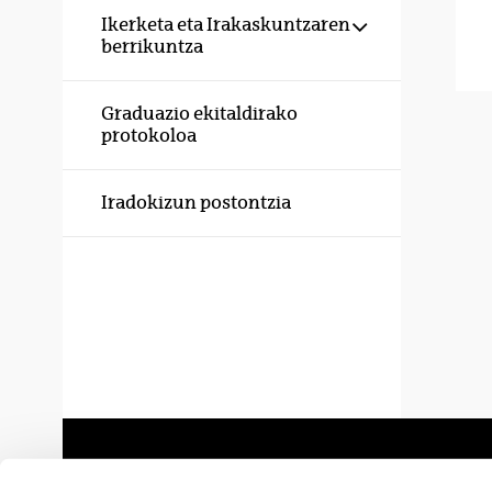
Erakutsi/izku
Ikerketa eta Irakaskuntzaren
berrikuntza
Graduazio ekitaldirako
protokoloa
Iradokizun postontzia