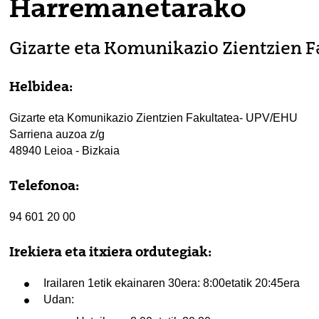
Harremanetarako
Gizarte eta Komunikazio Zientzien F
tatu azpiorriak
Helbidea
:
tatu azpiorriak
Gizarte eta Komunikazio Zientzien Fakultatea- UPV/EHU
Sarriena auzoa z/g
48940 Leioa - Bizkaia
tatu azpiorriak
Telefonoa
:
94 601 20 00
Irekiera eta itxiera ordutegiak:
Irailaren 1etik ekainaren 30era: 8:00etatik 20:45era
tatu azpiorriak
Udan: